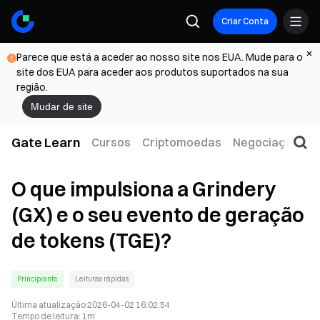
Criar Conta
Parece que está a aceder ao nosso site nos EUA. Mude para o
site dos EUA para aceder aos produtos suportados na sua
região.
Mudar de site
Gate Learn
Cursos
Criptomoedas
Negociação
W
O que impulsiona a Grindery
(GX) e o seu evento de geração
de tokens (TGE)?
Principiante
Leituras rápidas
Última atualização
2026-04-02 16:02:54
Tempo de leitura
:
1m