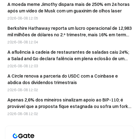
A moeda meme Jimothy dispara mais de 250% em 24 horas
após um vídeo de Musk com um guaxinim de olhos laser
2026-08-08 12:05
Berkshire Hathaway reporta um lucro operacional de 12,983
mil milhões de dólares no 2.º trimestre, mais 16% em termos
homólogos
2026-08-08 12:04
A afluência à cadeia de restaurantes de saladas caiu 24%;
a Salad and Go declara falência em plena eclosão de um
surto de Cyclospora
2026-08-08 12:03
A Circle renova a parceria do USDC com a Coinbase e
abdica dos dividendos trimestrais
2026-08-08 12:02
Apenas 2,6% dos mineiros sinalizam apoio ao BIP-110; é
provável que a proposta fique estagnada ou sofra um fork
até cair na irrelevância.
2026-08-08 12:02