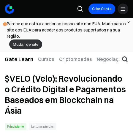
Criar Conta
Parece que está a aceder ao nosso site nos EUA. Mude para o
site dos EUA para aceder aos produtos suportados na sua
região.
Mudar de site
Gate Learn
Cursos
Criptomoedas
Negociação
W
$VELO (Velo): Revolucionando
o Crédito Digital e Pagamentos
Baseados em Blockchain na
Ásia
Principiante
Leituras rápidas