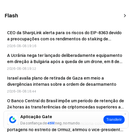
Flash
CEO da SharpLink alerta para os riscos do EIP-8363 devido
a preocupações com os rendimentos do staking de
Ethereum
2026-08-08 19:16
A Ucrânia nega ter lançado deliberadamente equipamento
em direção à Bulgária após a queda de um drone, em 8 de
agosto.
2026-08-08 19:12
Israel avalia plano de retirada de Gaza em meio a
divergências internas sobre a ordem de desarmamento
2026-08-08 18:44
O Banco Central do Brasil impõe um período de retenção de
24 horas às transferências de criptomoedas superiores a
10 000 dólares.
2026-08-08 18:31
Aplicação Gate
Transferir
O Irão informou os EUA de que não tenciona cobrar
Da confiança de
45M
neg. no mundo
portagens no estreito de Ormuz, afirmou o vice-presidente