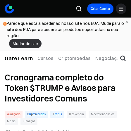
Criar Conta
Parece que está a aceder ao nosso site nos EUA. Mude para o
site dos EUA para aceder aos produtos suportados na sua
região.
Mudar de site
Gate Learn
Cursos
Criptomoedas
Negociação
W
Cronograma completo do
Token $TRUMP e Avisos para
Investidores Comuns
Avançado
Criptomoedas
TradFi
Blockchain
Macrotendências
Meme
Finanças