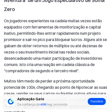
Aventura' de um Jogo Especulativo de Soma
Zero
Os jogadores experientes na cadeia muitas vezes estão
equipados com ferramentas de monitorização e capital
inativo, permitindo-lhes entrar rapidamente num projeto
promissor e sair no pico para bloquear lucros. Alguns até se
gabam de obter retornos de múltiplos ou até dezenas de
vezes o seu investimento inicial nas redes sociais,
desencadeando uma maior participação de investidores
comuns. Isto cria uma reação em cadeia clássica de
"compradores de segundo e terceiro nível".
Muitos têm medo de perder a próxima oportunidade
potencial de 100x, chegando ao ponto de hipotecar as suas
casas, vender os seus carros ou liquidar outros ativos para
Aplicação Gate
angariar fundos e entrar no mercado. A mentalidade de
Transferir
Da confiança de
45M
neg. no mundo
'ficar rico rapidamente' espalhou-se rapidamente na