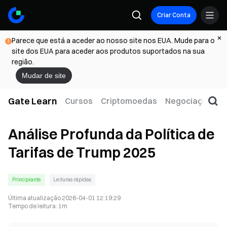
Criar Conta
Parece que está a aceder ao nosso site nos EUA. Mude para o
site dos EUA para aceder aos produtos suportados na sua
região.
Mudar de site
Gate Learn
Cursos
Criptomoedas
Negociação
W
Análise Profunda da Política de
Tarifas de Trump 2025
Principiante
Leituras rápidas
Última atualização
2026-04-01 12:19:29
Tempo de leitura
:
1m