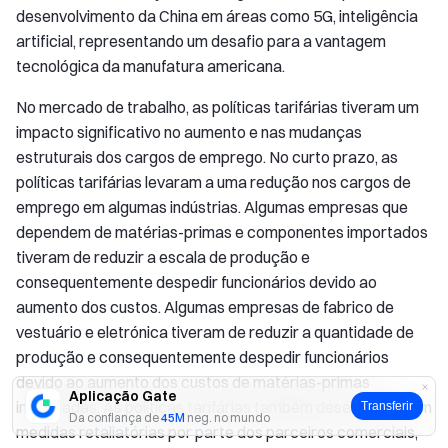
desenvolvimento da China em áreas como 5G, inteligência
artificial, representando um desafio para a vantagem
tecnológica da manufatura americana.
No mercado de trabalho, as políticas tarifárias tiveram um
impacto significativo no aumento e nas mudanças
estruturais dos cargos de emprego. No curto prazo, as
políticas tarifárias levaram a uma redução nos cargos de
emprego em algumas indústrias. Algumas empresas que
dependem de matérias-primas e componentes importados
tiveram de reduzir a escala de produção e
consequentemente despedir funcionários devido ao
aumento dos custos. Algumas empresas de fabrico de
vestuário e eletrónica tiveram de reduzir a quantidade de
produção e consequentemente despedir funcionários
devido ao aumento dos custos de matérias-primas
Aplicação Gate
importadas. As políticas tarifárias também desencadearam
Transferir
Da confiança de
45M
neg. no mundo
medidas retaliatórias por parte dos parceiros comerciais,