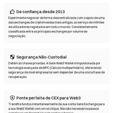
transação.
De confiança desde 2013
Exchanges Descentralizadas (DEX)
Experimente negociar de forma descentralizada com o apoio de uma
Negoceie diretamente entre pares, sem intermediários. As DEX
das exchanges de criptomoedas mais antigas, ao serviço de milhões
de utilizadores registados em todo o mundo. Consistentemente
utilizam contratos inteligentes para executar trocas em
classificada entre as principais exchanges por volume de
blockchain — não é necessário registo nem verificação de
negociação.
identidade. Ligue uma wallet compatível, selecione o par de
tokens, defina a tolerância de derrapagem e confirme o swap.
Tenha em atenção que se aplicam taxas de gas e os preços
podem diferir dos mercados centralizados devido à
Segurança Não-Custodial
profundidade de liquidez. A maioria da atividade nas DEX ocorre
Detém as chaves privadas. A Gate Web3 Wallet é impulsionada por
em blockchains compatíveis com EVM, como Ethereum, BNB
tecnologia avançada de MPC (Cálculo multipartidário), oferecendo
Chain e Polygon.
segurança de nível empresarial sem depender de uma única frase de
recuperação.
Ponte perfeita de CEX para Web3
Transfira fundos instantaneamente da sua conta Gate Exchange para
a sua Web3 Wallet com um só clique. Não são necessários passos