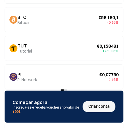
BTC
€56 180,1
Bitcoin
-0,26%
TUT
€0,158481
Tutorial
+253,85%
PI
€0,07790
Pi Network
-2,16%
Começar agora
Criar conta
Inscreva-se e receba vouchers no valor de
100$