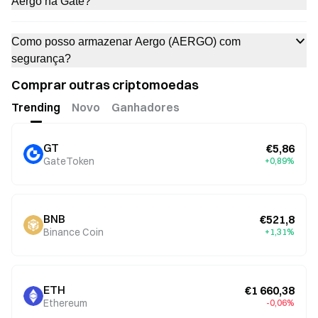
Aergo na Gate?
Como posso armazenar Aergo (AERGO) com
segurança?
Comprar outras criptomoedas
Trending
Novo
Ganhadores
GT
€5,86
GateToken
+0,89%
BNB
€521,8
Binance Coin
+1,31%
ETH
€1 660,38
Ethereum
-0,06%