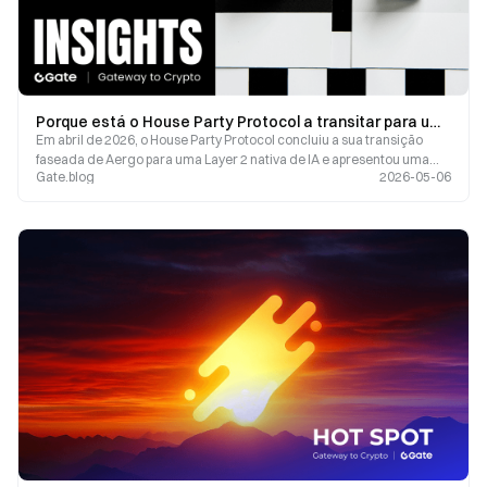
Porque está o House Party Protocol a transitar para uma Layer 2 nativa de IA?
Em abril de 2026, o House Party Protocol concluiu a sua transição
faseada de Aergo para uma Layer 2 nativa de IA e apresentou uma
Gate.blog
2026-05-06
nova narrativa ao público. Este artigo analisa o cronograma e os
desafios estruturais, examinando os principais obstáculos que o
protocolo procura resolver através desta transformação.