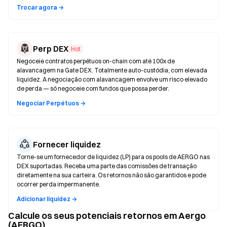
Trocar agora →
Perp DEX
Hot
Negoceie contratos perpétuos on-chain com até 100x de
alavancagem na Gate DEX. Totalmente auto-custódia, com elevada
liquidez. A negociação com alavancagem envolve um risco elevado
de perda — só negoceie com fundos que possa perder.
Negociar Perpétuos →
Fornecer liquidez
Torne-se um fornecedor de liquidez (LP) para os pools de AERGO nas
DEX suportadas. Receba uma parte das comissões de transação
diretamente na sua carteira. Os retornos não são garantidos e pode
ocorrer perda impermanente.
Adicionar liquidez →
Calcule os seus potenciais retornos em Aergo
(AERGO)