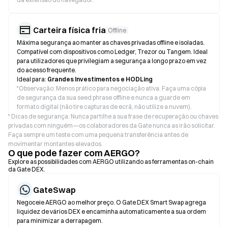
Carteira física fria
Offline
Máxima segurança ao manter as chaves privadas offline e isoladas.
Compatível com dispositivos como Ledger, Trezor ou Tangem. Ideal
para utilizadores que privilegiam a segurança a longo prazo em vez
do acesso frequente.
Ideal para:
Grandes Investimentos e HODLing
*
Observação: Menos prático para negociação ativa. Faça uma cópia
de segurança da sua seed phrase offline e nunca a guarde em
formato digital (não tire capturas de ecrã, não utilize a nuvem).
* Dicas de segurança: Nunca partilhe a sua frase de recuperação ou chaves
privadas com ninguém—os colaboradores da Gate nunca as irão solicitar.
Faça sempre um teste com uma pequena transferência antes de
movimentar montantes elevados.
O que pode fazer com AERGO?
Explore as possibilidades com AERGO utilizando as ferramentas on-chain
da Gate DEX.
GateSwap
Negoceie AERGO ao melhor preço. O Gate DEX Smart Swap agrega
liquidez de vários DEX e encaminha automaticamente a sua ordem
para minimizar a derrapagem.