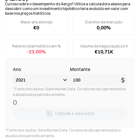
Curioso sobre o desempenho do Aergo? Utilize a calculadora abaixo para
descobrir como um investimento hipotético teria evoluído em valor com
base nos preços históricos.
Maior alta até hoje
Domínio de mercado
€0
0,00%
Retorno total histórico em %
Volume de negociação 24 h
-23,00%
€10,71K
Ano
Montante
$
* Fonte dos dados: Gate Market Data. Os valores são aproximados
e atualizados periodicamente.
0
Calcule o seu lucro
* Fonte dos dados: Gate Market Data. Os valores são aproximados e
atualizados periodicamente.