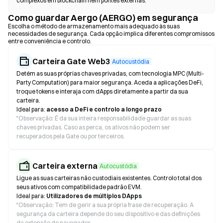
complexos em blockchain nem pontes externas.
Como guardar Aergo (AERGO) em segurança
Escolha o método de armazenamento mais adequado às suas
necessidades de segurança. Cada opção implica diferentes compromissos
entre conveniência e controlo.
Carteira Gate Web3
Autocustódia
Detém as suas próprias chaves privadas, com tecnologia MPC (Multi-
Party Computation) para maior segurança. Aceda a aplicações DeFi,
troque tokens e interaja com dApps diretamente a partir da sua
carteira.
Ideal para:
acesso a DeFi e controlo a longo prazo
*
Observação: É da sua inteira responsabilidade guardar as suas
chaves privadas. Caso as perca, os ativos não podem ser
recuperados pela Gate ou por terceiros.
Carteira externa
Autocustódia
Ligue as suas carteiras não custodiais existentes. Controlo total dos
seus ativos com compatibilidade padrão EVM.
Ideal para:
Utilizadores de múltiplos DApps
*
Observação: Tem de gerir a sua própria frase de recuperação. A
segurança da carteira depende do seu dispositivo e das definições
da extensão do navegador.