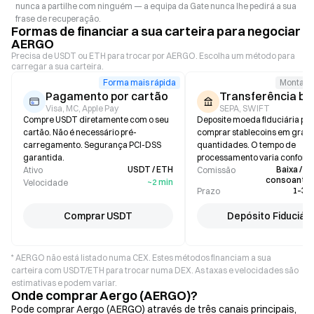
nunca a partilhe com ninguém — a equipa da Gate nunca lhe pedirá a sua
frase de recuperação.
Formas de financiar a sua carteira para negociar
AERGO
Precisa de USDT ou ETH para trocar por AERGO. Escolha um método para
carregar a sua carteira.
Forma mais rápida
Montant
Pagamento por cartão
Transferência ba
Visa, MC, Apple Pay
SEPA, SWIFT
Compre USDT diretamente com o seu
Deposite moeda fiduciária pa
cartão. Não é necessário pré-
comprar stablecoins em gran
carregamento. Segurança PCI-DSS
quantidades. O tempo de
garantida.
processamento varia conform
USDT / ETH
Baixa / Ze
Ativo
banco.
Comissão
consoante 
~2 min
Velocidade
1–3 d
Prazo
Comprar USDT
Depósito Fiduciári
* AERGO não está listado numa CEX. Estes métodos financiam a sua
carteira com USDT/ETH para trocar numa DEX. As taxas e velocidades são
estimativas e podem variar.
Onde comprar Aergo (AERGO)?
Pode comprar Aergo (AERGO) através de três canais principais,