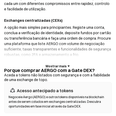
cada um com diferentes compromissos entre rapidez, controlo
e facilidade de utilização.
Exchanges centralizadas (CEXs)
A opção mais simples para principiantes. Registe uma conta,
conclua a verificação de identidade, deposite fundos por cartão
ou transferência bancária e faça uma ordem de compra. Procure
uma plataforma que liste AERGO com volume de negociação
suficiente, taxas transparentes e funcionalidades de segurança
robustas, como 2FA e armazenamento a frio.
Carteiras de criptomoedas
Porque comprar AERGO com a Gate DEX?
Para utilizadores que dão prioridade à autocustódia. As
Aceda a tokens não listados com segurança e com a fiabilidade
de uma exchange de topo.
carteiras não custodiais permitem-lhe guardar as suas próprias
chaves privadas e trocar tokens diretamente na interface da
Acesso antecipado a tokens
carteira. Algumas carteiras também oferecem uma rampa de
entrada fiduciária, permitindo-lhe comprar AERGO com cartão
Negoceie Aergo (AERGO) e outros tokens disponíveis na blockchain
antes de serem cotados em exchanges centralizadas. Descubra
de crédito sem passar primeiro por uma exchange. Faça sempre
oportunidades em fase inicial através da Gate DEX.
uma cópia de segurança da sua frase de recuperação e verifique
os endereços dos contratos antes de confirmar qualquer