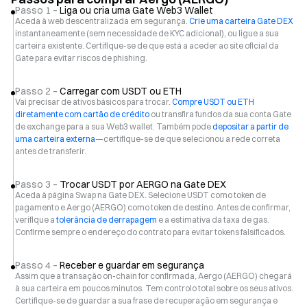
Passo 1 –
Liga ou cria uma Gate Web3 Wallet
Aceda à web descentralizada em segurança.
Crie uma carteira Gate DEX
instantaneamente (sem necessidade de KYC adicional), ou ligue a sua
carteira existente. Certifique-se de que está a aceder ao site oficial da
Gate para evitar riscos de phishing.
Passo 2 –
Carregar com USDT ou ETH
Vai precisar de ativos básicos para trocar.
Compre USDT ou ETH
diretamente com cartão de crédito
ou transfira fundos da sua conta Gate
de exchange para a sua Web3 wallet. Também pode
depositar a partir de
uma carteira externa
—certifique-se de que selecionou a rede correta
antes de transferir.
Passo 3 –
Trocar USDT por AERGO na Gate DEX
Aceda à página Swap na Gate DEX. Selecione USDT como token de
pagamento e Aergo (AERGO) como token de destino. Antes de confirmar,
verifique a
tolerância de derrapagem
e a estimativa da taxa de gas.
Confirme sempre o endereço do contrato para evitar tokens falsificados.
Passo 4 –
Receber e guardar em segurança
Assim que a transação on-chain for confirmada, Aergo (AERGO) chegará
à sua carteira em poucos minutos. Tem controlo total sobre os seus ativos.
Certifique-se de guardar a sua frase de recuperação em segurança e