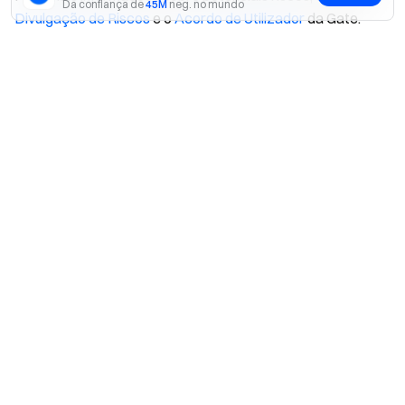
Da confiança de
45M
neg. no mundo
Divulgação de Riscos
e o
Acordo de Utilizador
da Gate.
Sim
Não
Artigos relacionados
Gate Launchpool FAQ
Inscreva-se agora para ter a
oportunidade de ganhar até $10,000!
Inscrever-se