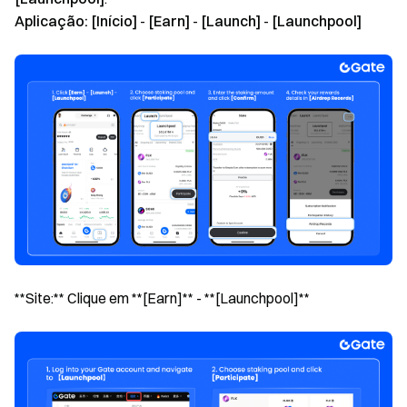
Aplicação:
[Início]
-
[Earn]
-
[Launch]
-
[Launchpool]
**Site:** Clique em **[Earn]** - **[Launchpool]**