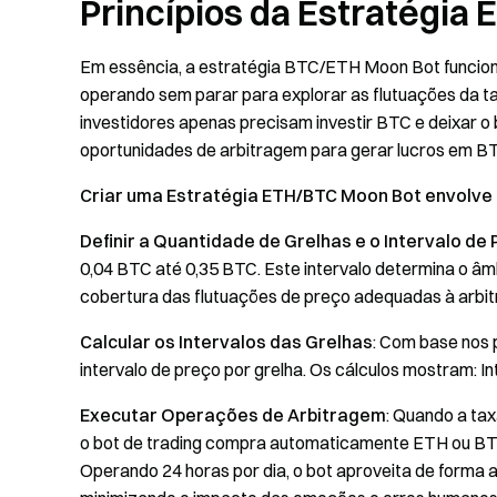
Princípios da Estratégia
Em essência, a estratégia BTC/ETH Moon Bot funcio
operando sem parar para explorar as flutuações da 
investidores apenas precisam investir BTC e deixar o 
oportunidades de arbitragem para gerar lucros em B
Criar uma Estratégia ETH/BTC Moon Bot envolve 
Definir a Quantidade de Grelhas e o Intervalo de
0,04 BTC até 0,35 BTC. Este intervalo determina o âmb
cobertura das flutuações de preço adequadas à arbi
Calcular os Intervalos das Grelhas
: Com base nos p
intervalo de preço por grelha. Os cálculos mostram: Int
Executar Operações de Arbitragem
: Quando a ta
o bot de trading compra automaticamente ETH ou BTC 
Operando 24 horas por dia, o bot aproveita de forma