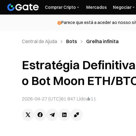
Comprar Cripto
Mercados
Negociar
Parece que está a aceder ao nosso si
Central de Ajuda
Bots
Grelha infinita
Estratégia Definitiv
o Bot Moon ETH/BTC
2026-04-27 (UTC)
61 847
Lido
11