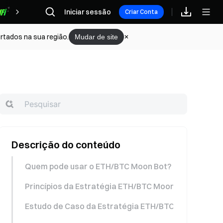
Iniciar sessão
Recompensas
Criar Conta
rtados na sua região.
Mudar de site
Descrição do conteúdo
Quem pode usar o ETH/BTC Moon Bot?
Princípios da Estratégia ETH/BTC Moon Bot
Estudo de Caso da Estratégia ETH/BTC Moon Bot