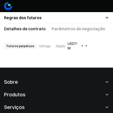
Regras dos futuros
Detalhes de contrato
Parâmetros de negociação
USDT-
Futuros perpétuos
Entrega
Opção
M
Sobre
Sobre nós
Produtos
Carreiras
P2P
Serviços
Sala de imprensa
Conversão e negociação em blocos