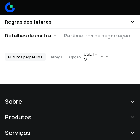
Regras dos futuros
Detalhes de contrato
Parâmetros de negociação
USDT-
Futuros perpétuos
Entrega
Opção
M
Sobre
Sobre nós
Produtos
Carreiras
P2P
Serviços
Sala de imprensa
Conversão e negociação em blocos