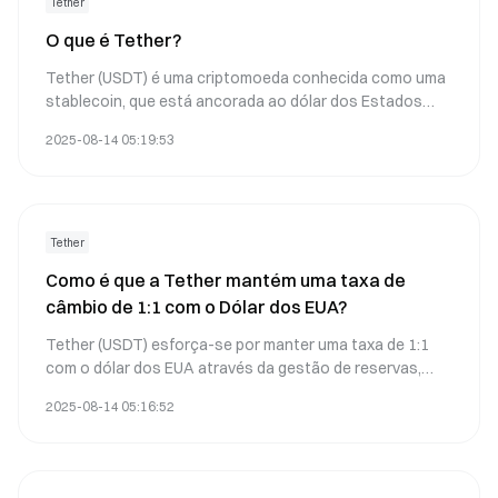
Tether
O que é Tether?
Tether (USDT) é uma criptomoeda conhecida como uma
stablecoin, que está ancorada ao dólar dos Estados
Unidos numa proporção de 1:1. Isso significa que cada
2025-08-14 05:19:53
token USDT é projetado para valer um dólar americano,
proporcionando um valor estável no mundo volátil das
criptomoedas.
Tether
Como é que a Tether mantém uma taxa de
câmbio de 1:1 com o Dólar dos EUA?
Tether (USDT) esforça-se por manter uma taxa de 1:1
com o dólar dos EUA através da gestão de reservas,
mecanismos de mercado e transparência. A seguir,
2025-08-14 05:16:52
encontra-se uma explicação detalhada de como este
objetivo é alcançado: