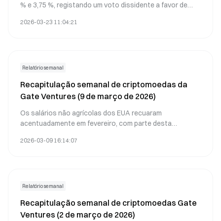
% e 3,75 %, registando um voto dissidente a favor de
uma redução da taxa, o que revela uma divergência
2026-03-23 11:04:21
interna inicial. Jerome Powell destacou a elevada
incerteza geopolítica no Médio Oriente, sublinhando que
a Fed se mantém dependente dos dados e disponível
para ajustar a política monetária.
Relatório semanal
Recapitulação semanal de criptomoedas da
Gate Ventures (9 de março de 2026)
Os salários não agrícolas dos EUA recuaram
acentuadamente em fevereiro, com parte desta
fraqueza a ser atribuída a distorções estatísticas e a
2026-03-09 16:14:07
fatores externos de carácter temporário.
Relatório semanal
Recapitulação semanal de criptomoedas Gate
Ventures (2 de março de 2026)