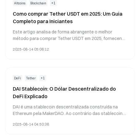
+
1
Altcoins
Blockchain
Como comprar Tether USDT em 2025: Um Guia
Completo para Iniciantes
Este artigo analisa de forma abrangente o melhor
método para comprar Tether USDT em 2025, fornecendo
um guia detalhado para iniciantes. O artigo compara
2025-08-14 05:06:12
plataformas de negociação mainstream, explica os
passos para comprar USDT e fornece conselhos de
segurança de ativos. Para investidores iniciantes, o
artigo elabora sobre os prós e contras do USDT e de
outras stablecoins, ajudando os leitores a fazer
+
1
DeFi
Tether
escolhas sábias no mercado de criptomoedas em
DAI Stablecoin: O Dólar Descentralizado do
constante mudança. Através deste guia, os leitores irão
DeFi Explicado
dominar as habilidades para comprar USDT de forma
segura e eficiente, reduzindo os riscos de investimento.
DAI é uma stablecoin descentralizada construída na
Ethereum pela MakerDAO. Ao contrário das stablecoins
centralizadas como o USDT, o DAI mantém sua paridade
2025-08-14 04:50:38
com o dólar através de ativos cripto
sobrecolateralizados e contratos inteligentes
transparentes. Neste artigo, exploramos o design do