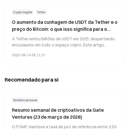
DAI, os casos de uso no DeFi, a comparação com o
USDT e por que isso é importante para o futuro das
Crypto Insights
Tether
finanças descentralizadas.
O aumento da cunhagem de USDT da Tether e o
preço do Bitcoin: o que isso significa para o
mercado Cripto
A Tether emitiu bilhões de USDT em 2025, despertando
entusiasmo em todo o espaço cripto. Este artigo
analisa o que é a emissão de USDT, por que é importante
2025-08-14 05:11:27
e como impactou historicamente o preço do Bitcoin.
Com uma nova emissão de $2 bilhões em 21 de maio,
exploramos se isso sinaliza um novo rali ou apenas
alimenta a especulação. Ideal para iniciantes e traders
Recomendado para si
intermediários que desejam entender os movimentos de
mercado impulsionados por stablecoins.
Relatório semanal
Resumo semanal de criptoativos da Gate
Ventures (23 de março de 2026)
O FOMC manteve a taxa de juro de referência entre 3,50