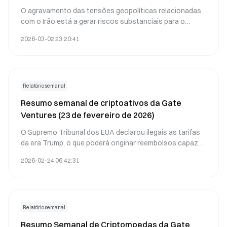
O agravamento das tensões geopolíticas relacionadas
com o Irão está a gerar riscos substanciais para o
comércio internacional, podendo provocar interrupções
2026-03-02 23:20:41
nas cadeias de abastecimento, subida dos preços das
matérias-primas e mudanças na distribuição global de
capital.
Relatório semanal
Resumo semanal de criptoativos da Gate
Ventures (23 de fevereiro de 2026)
O Supremo Tribunal dos EUA declarou ilegais as tarifas
da era Trump, o que poderá originar reembolsos capazes
de dinamizar o crescimento económico nominal a curto
2026-02-24 06:42:31
prazo.
Relatório semanal
Resumo Semanal de Criptomoedas da Gate