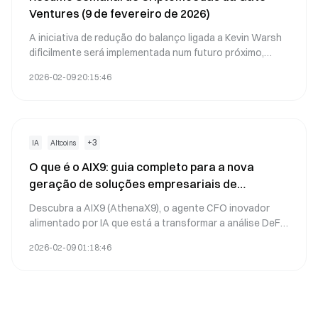
Ventures (9 de fevereiro de 2026)
A iniciativa de redução do balanço ligada a Kevin Warsh
dificilmente será implementada num futuro próximo,
ainda que permaneçam possíveis caminhos a médio e
2026-02-09 20:15:46
longo prazo.
+
3
IA
Altcoins
O que é o AIX9: guia completo para a nova
geração de soluções empresariais de
computação
Descubra a AIX9 (AthenaX9), o agente CFO inovador
alimentado por IA que está a transformar a análise DeFi
e a inteligência financeira institucional. Explore as
2026-02-09 01:18:46
perspetivas em tempo real sobre blockchain, o
desempenho do mercado e saiba como negociar na
Gate.