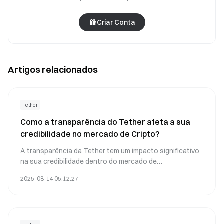
Criar Conta
Artigos relacionados
Tether
Como a transparência do Tether afeta a sua
credibilidade no mercado de Cripto?
A transparência da Tether tem um impacto significativo
na sua credibilidade dentro do mercado de
criptomoedas. Aqui está uma análise detalhada com
2025-08-14 05:12:27
base em desenvolvimentos recentes e opiniões de
especialistas: