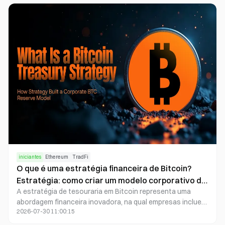
descentralizadas. Instituições podem representar fundos,
títulos, patrimônio e ativos do mundo real em forma de
tokens digitais, utilizando contratos inteligentes para
administrar propriedade, transferências, pagamentos e
mecanismos de controle regulatório.
iniciantes
Ethereum
TradFi
O que é uma estratégia financeira de Bitcoin?
Estratégia: como criar um modelo corporativo de
A estratégia de tesouraria em Bitcoin representa uma
reserva em BTC
abordagem financeira inovadora, na qual empresas incluem
2026-07-30 11:00:15
ativamente Bitcoin (BTC) em seus balanços para ampliar o
valor corporativo por meio do holding de longo prazo,