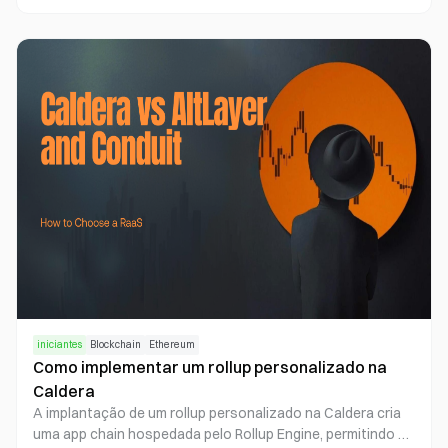
acesso no protocolo para narrativas reguladas de RWA e
liquidação institucional. Ethereum prioriza um ecossistema
EVM robusto, no qual a maior parte das operações de RWA
ocorre em contratos de camada de aplicação e padrões do
tipo ERC. A diferença está na semântica de finalidade e na
localização das permissões, não em um ranking simples.
iniciantes
Blockchain
Ethereum
Como implementar um rollup personalizado na
Caldera
A implantação de um rollup personalizado na Caldera cria
uma app chain hospedada pelo Rollup Engine, permitindo a