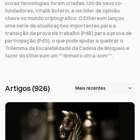
novas tecnologias foram criadas. Um de seus co-
fundadores, Vitalik Buterin, é um líder de opinião
chave no mundo criptográfico. O Ethereum lançou
uma série de atualizações importantes para a
transição da prova de trabalho (PdB) para a prova de
participação (PdS), o que pode ajudar a quebrar o
Trilemma da Escalabilidade da Cadeia de Bloqueio e
fazer do Ethereum um ""dinheiro ultra-som"".
Artigos
(
926
)