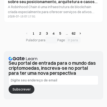
sobre seu posicionamento, arquitetura e casos
A Robinhood Chain é uma infraestrutura de blockchain
de uso
criada especialmente para oferecer serviços de ativos
2026-07-15 07:17:51
digitais ao consumidor, integrando de forma fluida a
experiência do usuário em plataformas de negociação com
a transparência da verificabilidade on-chain. O front-end
foca em operações de conta otimizadas, enquanto o back-
1
2
3
4
5
62
end adota mecanismos padronizados de execução,
Ir para
Pulador para
Page
compensação e liquidação, além de canais cross-chain. O
diferencial da Robinhood Chain não está em “acrescentar
camadas cada vez mais complexas de recursos on-chain”,
mas sim em unir emissão de ativos, transferências, gestão
de riscos, auditoria e integração de aplicações em um fluxo
Seu portal de entrada para o mundo das
de trabalho único e totalmente rastreável.
criptomoedas, inscreva-se no portal
para ter uma nova perspectiva
Subscrever