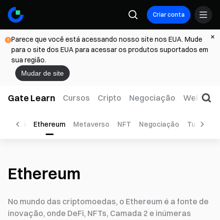
Criar conta
Parece que você está acessando nosso site nos EUA. Mude
para o site dos EUA para acessar os produtos suportados em
sua região.
Mudar de site
Gate Learn
Cursos
Cripto
Negociação
Web3
T
n
DeFi
Ethereum
Metaverso
NFT
Negociação
Tutorial
Ethereum
No mundo das criptomoedas, o Ethereum é a fonte de
inovação, onde DeFi, NFTs, Camada 2 e inúmeras