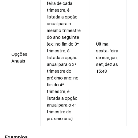
feira de cada
trimestre, é
listada a opção
anual para o
No
mesmo trimestre
3º
do ano seguinte
tr
(ex.: no fim do 3º
Última
de
trimestre, é
sexta-feira
se
Opções
listada a opção
de mar, jun,
ad
Anuais
anual para o 3º
set, dez às
a 
trimestre do
15:48
an
próximo ano; no
20
fim do 4º
ne
trimestre, é
ne
listada a opção
anual para o 4º
trimestre do
próximo ano).
Exemplos