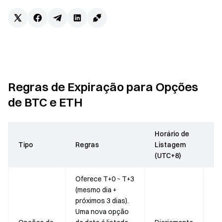
Regras de Expiração para Opções
de BTC e ETH
Horário de
9 
Tipo
Regras
Listagem
13
(UTC+8)
(U
Oferece T+0 ~ T+3
(mesmo dia +
próximos 3 dias).
Uma nova opção
25