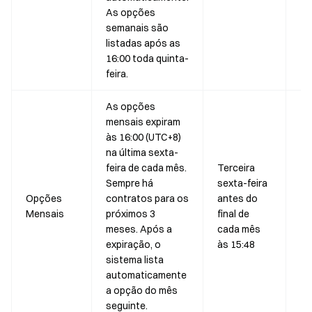
As opções
semanais são
listadas após as
16:00 toda quinta-
feira.
As opções
mensais expiram
às 16:00 (UTC+8)
na última sexta-
feira de cada mês.
Terceira
Sempre há
sexta-feira
25
Opções
contratos para os
antes do
25
Mensais
próximos 3
final de
25
meses. Após a
cada mês
expiração, o
às 15:48
sistema lista
automaticamente
a opção do mês
seguinte.