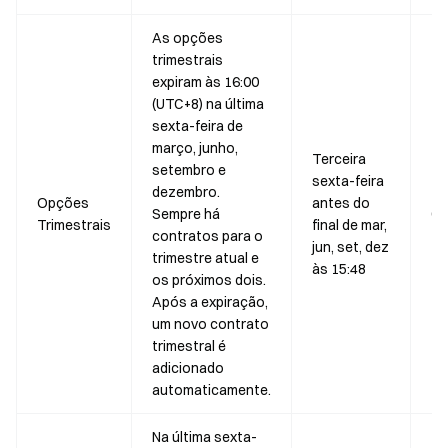
As opções
trimestrais
expiram às 16:00
(UTC+8) na última
sexta-feira de
março, junho,
Terceira
setembro e
20
sexta-feira
dezembro.
26
Opções
antes do
Sempre há
03
Trimestrais
final de mar,
contratos para o
20
jun, set, dez
trimestre atual e
26
às 15:48
os próximos dois.
Após a expiração,
um novo contrato
trimestral é
adicionado
automaticamente.
Na última sexta-