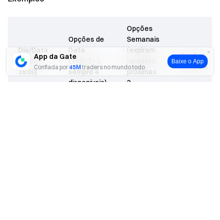
Opções
Opções de
Semanais
Dia/Data
Data
(expiram
Opções
App da Gate
(após
(T+0~T+3,
na sexta,
Baixe o App
Mensais
Confiada por
45M
traders no mundo todo
16:00)
sempre 4
próximas
disponíveis)
2
semanas)
Sim
Não
09/09,
09/26,
Seg
09/12,
09/10,
10/31,
08/09
09/19
09/11
11/28
09/10,
09/26,
Ter
09/12,
09/11,
10/31,
09/09
09/19
09/12
11/28
09/11,
09/26,
Qua
09/12,
09/12,
10/31,