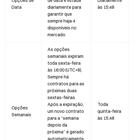
Opções de
de data é listada
Diariamente
25
Data
diariamente para
às 15:48
25
garantir que
25
sempre haja 4
disponíveis no
mercado.
As opções
semanais expiram
toda sexta-feira
às 16:00 (UTC+8).
Sempre há
contratos para as
próximas duas
sextas-feiras.
Após a expiração,
Toda
Opções
25
um novo contrato
quinta-feira
Semanais
25
para a “semana
às 15:48
depois da
próxima” é gerado
automaticamente.