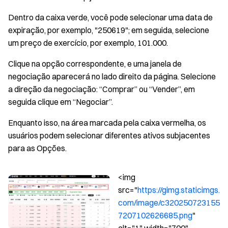
Dentro da caixa verde, você pode selecionar uma data de
expiração, por exemplo, "250619"; em seguida, selecione
um preço de exercício, por exemplo, 101.000.
Clique na opção correspondente, e uma janela de
negociação aparecerá no lado direito da página. Selecione
a direção da negociação: “Comprar” ou “Vender”, em
seguida clique em “Negociar”.
Enquanto isso, na área marcada pela caixa vermelha, os
usuários podem selecionar diferentes ativos subjacentes
para as Opções.
<img
src="
https://gimg.staticimgs.
com/image/c320250723155
7207102626685.png
"
alt="1" width="700"