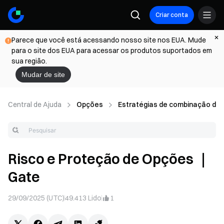
Criar conta
Parece que você está acessando nosso site nos EUA. Mude
para o site dos EUA para acessar os produtos suportados em
sua região.
Mudar de site
Central de Ajuda
Opções
Estratégias de combinação de
Risco e Proteção de Opções ｜
Gate
29/09/2025 (UTC)
49.413
Lido
1