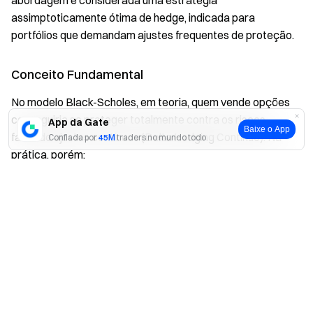
abordagem é considerada uma estratégia
assimptoticamente ótima de hedge, indicada para
portfólios que demandam ajustes frequentes de proteção.
Conceito Fundamental
No modelo Black-Scholes, em teoria, quem vende opções
conseguiria se proteger totalmente contra os riscos
App da Gate
Baixe o App
fazendo ajustes contínuos (Delta Hedging Contínuo). Na
Confiada por
45M
traders no mundo todo
prática, porém:
Sim
Não
Os custos de transação (taxas, spread entre
compra e venda) tornam o rebalanceamento frequente
caro
O hedge feito de forma discreta não elimina
completamente a exposição ao risco
Objetivo do Modelo Whalley-Wilmott: