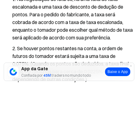
escalonada e uma taxa de desconto de dedução de
pontos. Para o pedido do fabricante, a taxa será
cobrada de acordo com a taxa de taxa escalonada,
enquanto o tomador pode escolher qual método de taxa
será aplicado de acordo com sua preferência.
Se houver pontos restantes na conta, a ordem de
futuros do tomador estará sujeita a uma taxa de
0,075%. (Quando os pontos são deduzidos, a taxa final
App da Gate
pode ser reduzida para cerca de 0,0225%~0,06%,
Baixe o App
Confiada por
45M
traders no mundo todo
dependendo de outras condições.)
Se não houver ponto Gate na conta, os pedidos
Sim
Não
futuros do tomador estarão sujeitos à taxa escalonada
de acordo com seu nível VIP. Ordens de futuros e ordens
à vista estão sujeitas ao mesmo sistema de taxas
escalonadas VIP.
Você pode verificar seu nível VIP e planos de