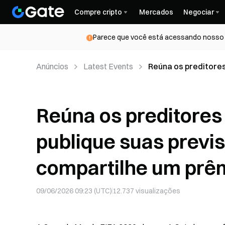
Compre cripto
Mercados
Negociar
Parece que você está acessando nosso s
Anúncios
Latest Events
Reúna os preditores
Gate Square e compa
Reúna os preditores
publique suas previ
compartilhe um prêm
09/06/2026 09:23 (UTC)
12.737
visualizações