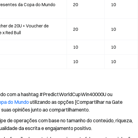
presentes da Copa do Mundo
20
10
cher de 20U + Voucher de
20
10
 x Red Bull
10
10
10
10
onteúdo com a hashtag #PredictWorldCupWin40000U ou
opa do Mundo
utilizando as opções [Compartilhar na Gate
r suas opiniões junto ao compartilhamento.
uipe de operações com base no tamanho do conteúdo, riqueza,
 qualidade da escrita e engajamento positivo.