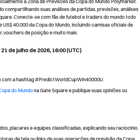
icialmente a Zona de Previsões da Copa do Mundo Polymarket.
 compartilhando suas análises de partidas, previsões, análises
Square. Conecte-se com fãs de futebol e traders do mundo todo
 US$ 40.000 da Copa do Mundo, incluindo camisas oficiais de
r, vouchers de posição e muito mais.
 21 de julho de 2026, 16:00 (UTC)
do com a hashtag #PredictWorldCupWin40000U.
Copa do Mundo
na Gate Square e publique suas opiniões ou
dos, placares e equipes classificadas, explicando seu raciocínio.
apturas de tela ou links de suas operações de previsão da Copa