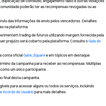
, duplicação de conteúdo, engajamento falso e outras violações
da comunidade poderão ter as recompensas revogadas ou as
envio das informações de envio pelos vencedores. Detalhes
ões na plataforma.
rimentem trading de futuros utilizando margem fornecida pela
quer prejuízo será coberto pela plataforma. Consulte o
Guia do
 conta oficial
Gate_Square
e em tópicos em destaque.
 término da campanha para receber as recompensas. Múltiplas
como um único participante.
ão final desta campanha.
íveis para acessar alguns ou todos os serviços, incluindo
e Acordo do Usuário
para mais detalhes.