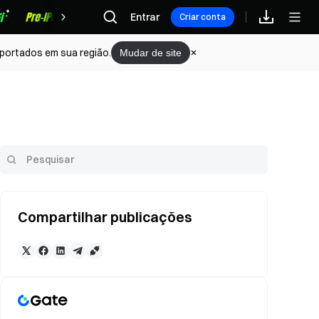
Recompensas
Entrar
Criar conta
portados em sua região.
Mudar de site
Compartilhar publicações