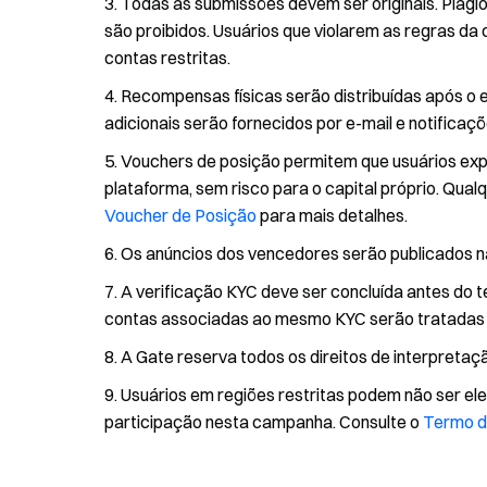
Todas as submissões devem ser originais. Plágio
são proibidos. Usuários que violarem as regras 
contas restritas.
Recompensas físicas serão distribuídas após o 
adicionais serão fornecidos por e-mail e notificaç
Vouchers de posição permitem que usuários expe
plataforma, sem risco para o capital próprio. Qual
Voucher de Posição
para mais detalhes.
Os anúncios dos vencedores serão publicados na
A verificação KYC deve ser concluída antes do
contas associadas ao mesmo KYC serão tratadas 
A Gate reserva todos os direitos de interpretaç
Usuários em regiões restritas podem não ser eleg
participação nesta campanha. Consulte o
Termo d