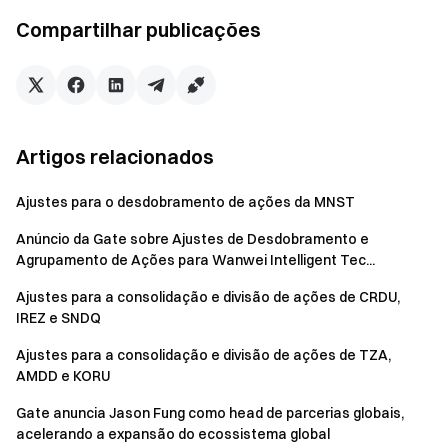
d
Visite o site oficial da Gate
o
Compartilhar publicações
Baixe o App | Versão Desktop da Gate
Siga-nos no X (Twitter)
para mais bônus
Participe da nossa comunidade no Telegram
para discutir
tópicos em alta
Interaja com nossa comunidade global
para obter os
Artigos relacionados
insights mais recentes
Transparência e Segurança
Ajustes para o desdobramento de ações da MNST
Verifique nossa Prova de Reserva de 100%
Anúncio da Gate sobre Ajustes de Desdobramento e
Agrupamento de Ações para Wanwei Intelligent Tec...
Ajustes para a consolidação e divisão de ações de CRDU,
IREZ e SNDQ
Ajustes para a consolidação e divisão de ações de TZA,
AMDD e KORU
Gate anuncia Jason Fung como head de parcerias globais,
acelerando a expansão do ecossistema global