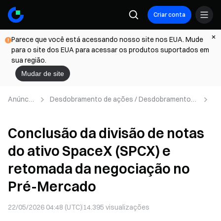
Criar conta
Parece que você está acessando nosso site nos EUA. Mude
para o site dos EUA para acessar os produtos suportados em
sua região.
Mudar de site
Anúncio
Desdobramento de ações / Desdobramento
C
s
reverso
o
n
Conclusão da divisão de notas
c
l
do ativo SpaceX (SPCX) e
u
s
retomada da negociação no
ã
o
Pré-Mercado
d
a
22/05/2026 04:48 (UTC)
14.395
visualizações
d