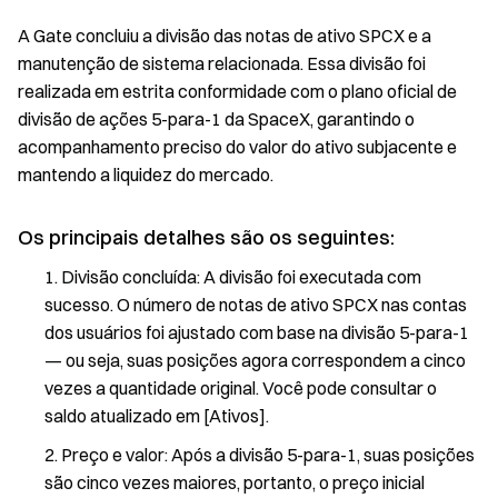
i
v
A Gate concluiu a divisão das notas de ativo SPCX e a
i
manutenção de sistema relacionada. Essa divisão foi
s
realizada em estrita conformidade com o plano oficial de
ã
divisão de ações 5-para-1 da SpaceX, garantindo o
o
acompanhamento preciso do valor do ativo subjacente e
d
e
mantendo a liquidez do mercado.
n
o
Os principais detalhes são os seguintes:
t
a
Divisão concluída: A divisão foi executada com
s
sucesso. O número de notas de ativo SPCX nas contas
d
dos usuários foi ajustado com base na divisão 5-para-1
o
a
— ou seja, suas posições agora correspondem a cinco
t
vezes a quantidade original. Você pode consultar o
i
saldo atualizado em [Ativos].
v
o
Preço e valor: Após a divisão 5-para-1, suas posições
S
são cinco vezes maiores, portanto, o preço inicial
p