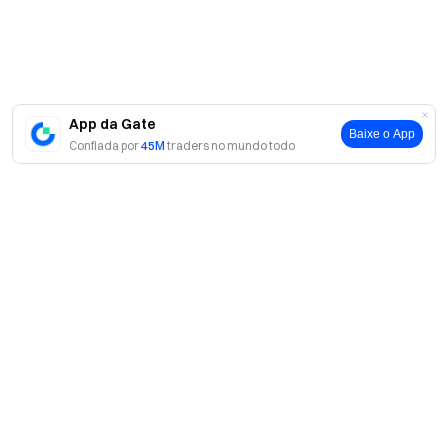
App da Gate
Baixe o App
Confiada por
45M
traders no mundo todo
Sobre
Sobre nós
Produtos
Carreiras
P2P