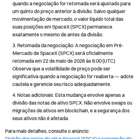
quando a negociação for retomada será ajustado para
a
um quinto do preço anterior à divisão. Salvo qualquer
c
movimentação de mercado, o valor líquido total das
e
X
suas posições em SpaceX (SPCX) permanece
(
exatamente o mesmo de antes da divisão.
S
Retomada da negociação: A negociação em Pré-
P
C
Mercado de SpaceX (SPCX) será oficialmente
X
retomada em 22 de maio de 2026 às 6:00 (UTC).
)
Observe que a volatilidade de preço pode ser
e
significativa quando a negociação for reaberta — adote
r
cautela e gerencie seu risco adequadamente.
e
t
Notas adicionais: Esta mudança envolve apenas a
o
divisão das notas de ativo SPCX. Não envolve swaps ou
m
migrações de ativos em blockchain, e a segurança dos
a
d
seus ativos não é afetada.
a
d
Para mais detalhes, consulte o anúncio:
a
Divisão das notas de ativo SpaceX (SPCX) e suspensão da