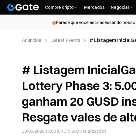
Compre cripto
Mercados
Negociar
Parece que você está acessando nosso s
Anúncios
Latest Events
# Listagem InicialG
vencedoras ganham 
valor com pontos
# Listagem InicialGa
Lottery Phase 3: 5.
ganham 20 GUSD in
Resgate vales de al
19/05/2026 10:00 (UTC)
5.606
visualizações