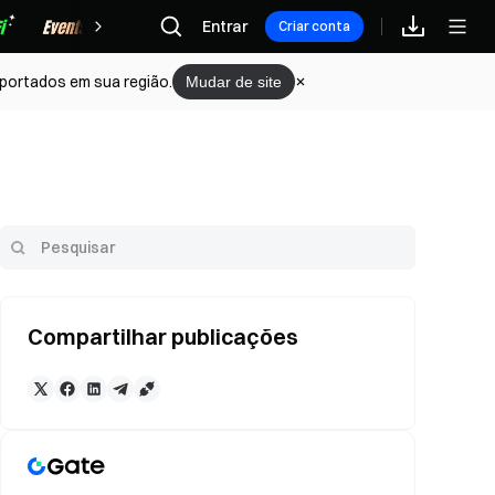
Recompensas
Entrar
Criar conta
portados em sua região.
Mudar de site
Compartilhar publicações