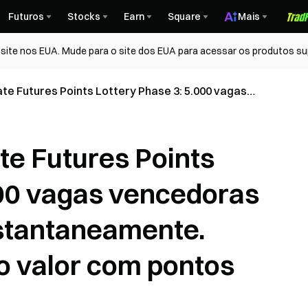
Futuros
Stocks
Earn
Square
Mais
ite nos EUA. Mude para o site dos EUA para acessar os produtos su
ate Futures Points Lottery Phase 3: 5.000 vagas
20 GUSD instantaneamente. Resgate vales de alto
te Futures Points
000 vagas vencedoras
stantaneamente.
to valor com pontos