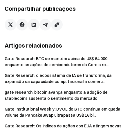
Gate Research
é uma plataforma abrangente de pesquisa
Compartilhar publicações
sobre blockchain e criptomoeda que oferece conteúdo
aprofundado aos leitores, incluindo análise técnica,
informações de mercado, pesquisa setorial, previsão de
tendências e análise de políticas macroeconômicas.
Artigos relacionados
Isenção de responsabilidade
Gate Research: BTC se mantém acima de US$ 64.000
Investir em mercados de criptomoedas envolve alto risco.
enquanto as ações de semicondutores da Coreia re...
Recomendamos que os usuários realizem sua própria
Gate Research: o ecossistema de IA se transforma, da
pesquisa e compreendam totalmente a natureza dos ativos
expansão da capacidade computacional à comerc...
e produtos antes de tomar qualquer decisão de
gate research: bitcoin avança enquanto a adoção de
investimento.
Gate
não se responsabiliza por perdas ou
stablecoins sustenta o sentimento do mercado
danos decorrentes dessas decisões.
Gate Institutional Weekly: DVOL do BTC continua em queda,
volume da PancakeSwap ultrapassa US$ 16 bi...
Equipe Gate
Gate Research: Os índices de ações dos EUA atingem novas