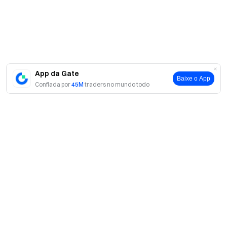
Transparência e Segurança
Verifique nossa Prova de Reserva de 100%
App da Gate
Baixe o App
Confiada por
45M
traders no mundo todo
Sobre
Sobre nós
Produtos