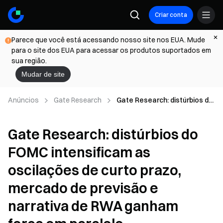
Criar conta
Parece que você está acessando nosso site nos EUA. Mude
para o site dos EUA para acessar os produtos suportados em
sua região.
Mudar de site
Anúncios
Gate Research
Gate Research: distúrbios do
FOMC intensificam as
oscilações de curto prazo,
Gate Research: distúrbios do
mercado de previsão e
narrativa de RWA ganham
FOMC intensificam as
força em paralelo
oscilações de curto prazo,
mercado de previsão e
narrativa de RWA ganham