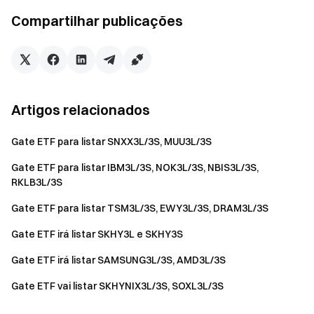
21 de abril de 2026
Compartilhar publicações
Seu portal para as criptomoedas
Negocie mais de 4,900 criptomoedas de forma segura,
rápida, e fácil
Artigos relacionados
Comece hoje mesmo
Registre-se
e reivindique até $10000 em recompensas de
Gate ETF para listar SNXX3L/3S, MUU3L/3S
boas-vindas
Gate ETF para listar IBM3L/3S, NOK3L/3S, NBIS3L/3S,
Convide um amigo
e ganhe 40% de comissão
RKLB3L/3S
Fique ligado
Gate ETF para listar TSM3L/3S, EWY3L/3S, DRAM3L/3S
Visite o site oficial da Gate
Baixe o App | Versão Desktop da Gate
Gate ETF irá listar SKHY3L e SKHY3S
Siga-nos no X (Twitter)
para mais bônus
Gate ETF irá listar SAMSUNG3L/3S, AMD3L/3S
Participe da nossa comunidade no Telegram
para discutir
tópicos em alta
Gate ETF vai listar SKHYNIX3L/3S, SOXL3L/3S
Interaja com nossa comunidade global
para obter os