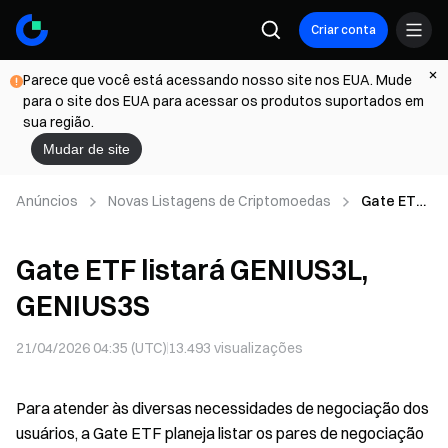
Criar conta
Parece que você está acessando nosso site nos EUA. Mude
para o site dos EUA para acessar os produtos suportados em
sua região.
Mudar de site
Anúncios
Novas Listagens de Criptomoedas
Gate ETF
listará
GENIUS3L,
Gate ETF listará GENIUS3L,
GENIUS3S
GENIUS3S
21/04/2026 04:35 (UTC)
13.493
visualizações
Para atender às diversas necessidades de negociação dos
usuários, a Gate ETF planeja listar os pares de negociação