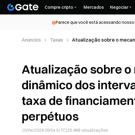
Compre cripto
Mercados
Negociar
Parece que você está acessando nosso s
Anúncios
Taxas
Atualização sobre o mecan
liquidação da taxa de fina
Atualização sobre o
dinâmico dos interva
taxa de financiamen
perpétuos
10/04/2026 09:54 (UTC)
25.968
visualizações