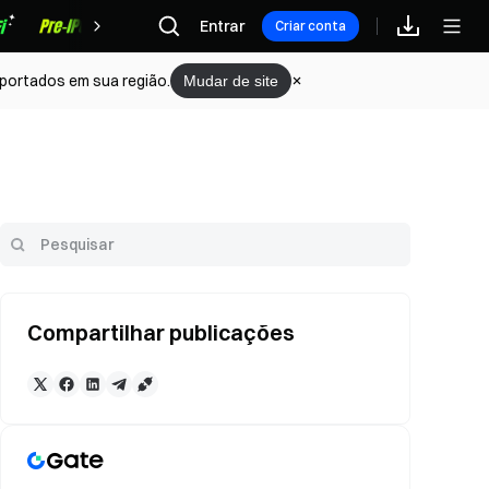
Recompensas
Entrar
Criar conta
portados em sua região.
Mudar de site
Compartilhar publicações