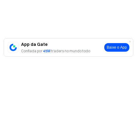
App da Gate
Baixe o App
Confiada por
45M
traders no mundo todo
Sobre
Sobre nós
Produtos