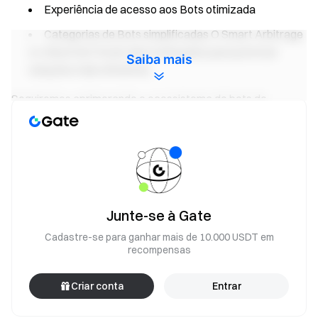
Experiência de acesso aos Bots otimizada
Categorias de Bots simplificadas O Smart Arbitrage
e o Moon Bot foram descontinuados para priorizar
Saiba mais
soluções mais eficientes.
Seguiremos aprimorando o ecossistema de bots de
negociação da Gate e a experiência do usuário. Atualize
para a versão mais recente 8.7.0 e descubra as novas
melhorias hoje mesmo.
Equipe Gate
Junte-se à Gate
9 de fevereiro de 2026
Cadastre-se para ganhar mais de 10.000 USDT em
recompensas
Seu portal para as criptomoedas
Criar conta
Entrar
Negocie mais de 4,900 criptomoedas de forma segura,
rápida, e fácil