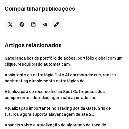
Comece hoje mesmo
Compartilhar publicações
Registre-se
e reivindique até $10000 em recompensas de
boas-vindas
Convide um amigo
e ganhe 40% de comissão
Fique ligado
Visite o site oficial da Gate
Artigos relacionados
Baixe o App | Versão Desktop da Gate
Siga-nos no X (Twitter)
para mais bônus
Gate lança bot de portfólio de ações: portfólio global com um
Participe da nossa comunidade no Telegram
para discutir
clique, reequilibrado automaticam...
tópicos em alta
Assistente de estratégia Gate AI aprimorado: crie, realize
Interaja com nossa comunidade global
para obter os
backtesting e implemente estratégias de...
insights mais recentes
Atualização do recurso Índice Spot Gate: pesos dos
Transparência e Segurança
componentes do índice agora são ajustados au...
Verifique nossa Prova de Reserva de 100%
Atualização importante no Trading Bot da Gate: Grid de
futuros agora suporta alavancagem de até 2...
Anúncio sobre a atualização do algoritmo da taxa de