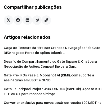
de $10. O prêmio total é de $5.000, por ordem de chegada.
Compartilhar publicações
Registre-se agora
Recompensa 3: Convide seus amigos para abrir o Gate
e ganhe até 500 USDT
Como convidar novos amigos: Copie o
link de convite
Artigos relacionados
Aviso:
Caça ao Tesouro da “Era das Grandes Navegações” do Gate
Todos os participantes precisam clicar no botão
DEX: negocie Perps de ações tokeniz...
"Inscrever-se agora" e concluir a verificação de
Desafio de Compartilhamento do Gate Square & Chat para
identidade antes do final do evento para serem elegíveis
Negociação de Ações: Compartilhe para Gan...
para as recompensas.
Gate Pré-IPOs Fase 3: Moonshot AI (KIMI), com suporte a
Volume de negociação = compras + vendas. Volume
assinaturas em USDT e GUSD
total de negociação dos participantes = volume de
negociação à vista + volume de negociação de futuros *
Gate Launchpool Projeto #369: SNDKG (SanDisk). Aposte BTC,
ETH ou GT para receber airdrops.
40%.
Volume líquido de depósito = depósitos - saques; Os
Converter exclusivo para novos usuários: receba 100 USDT na