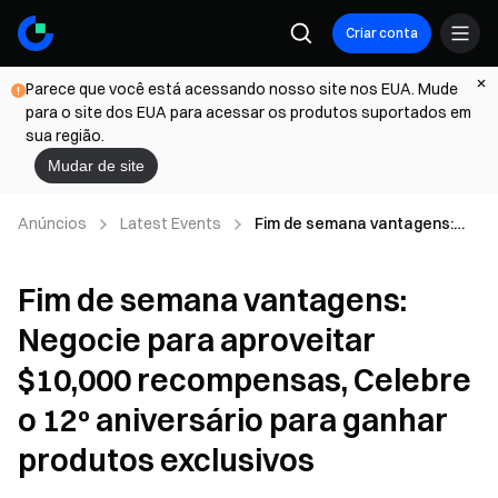
Criar conta
Parece que você está acessando nosso site nos EUA. Mude
para o site dos EUA para acessar os produtos suportados em
sua região.
Mudar de site
Anúncios
Latest Events
Fim de semana vantagens:
Negocie para aproveitar
$10,000 recompensas,
Fim de semana vantagens:
Celebre o 12º aniversário para
ganhar produtos exclusivos
Negocie para aproveitar
$10,000 recompensas, Celebre
o 12º aniversário para ganhar
produtos exclusivos