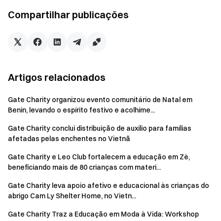
Compartilhar publicações
Artigos relacionados
Durante o evento, os voluntários da Gate Charity
Gate Charity organizou evento comunitário de Natal em
embarcaram em uma jornada artística com as crianças. As
Benin, levando o espírito festivo e acolhime...
atividades incluíram ferramentas de pintura
cuidadosamente preparadas e argila colorida, permitindo
Gate Charity conclui distribuição de auxílio para famílias
que as crianças expressem livremente sua criatividade e
afetadas pelas enchentes no Vietnã
imaginação. Através de métodos de ensino envolventes,
Gate Charity e Leo Club fortalecem a educação em Zè,
eles foram encorajados a retratar seus mundos interiores
beneficiando mais de 80 crianças com materi...
usando suas cores favoritas. Além disso, cada criança
Gate Charity leva apoio afetivo e educacional às crianças do
recebeu um presente especial da Gate Charity, repleto de
abrigo Cam Ly Shelter Home, no Vietn...
votos de esperança para o futuro.
Gate Charity Traz a Educação em Moda à Vida: Workshop