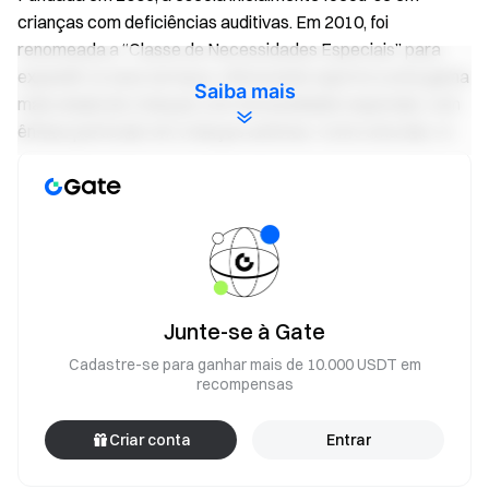
crianças com deficiências auditivas. Em 2010, foi
renomeada a “Classe de Necessidades Especiais” para
expandir os seus serviços, oferecendo suporte a uma gama
Saiba mais
mais ampla de crianças com necessidades especiais, com
ênfase particular em crianças autistas. Como uma das 14
instituições de assistência social na Província de Lam Dong,
a escola fornece educação profissional para ajudar as
crianças a integrarem-se na sociedade e construírem um
futuro mais brilhante.
Junte-se à Gate
Cadastre-se para ganhar mais de 10.000 USDT em
recompensas
Criar conta
Entrar