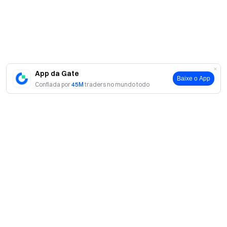
App da Gate
Baixe o App
Confiada por
45M
traders no mundo todo
Para além de fomentar a autoexpressão, o evento também
ajudou a aumentar a confiança social das crianças através
de experiências interativas. Gate Charity tem como
objetivo usar a arte como uma ponte para inspirar o
entusiasmo deles e apoiar a integração na sociedade.
Sobre
Sobre nós
Produtos