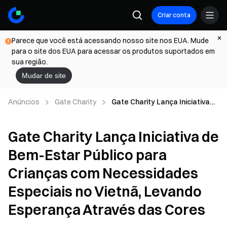
Criar conta
Parece que você está acessando nosso site nos EUA. Mude
para o site dos EUA para acessar os produtos suportados em
sua região.
Mudar de site
Anúncios
Gate Charity
Gate Charity Lança Iniciativa
de Bem-Estar Público para
Crianças com Necessidades
Gate Charity Lança Iniciativa de
Especiais no Vietnã, Levando
Esperança Através das Cores
Bem-Estar Público para
Crianças com Necessidades
Especiais no Vietnã, Levando
Esperança Através das Cores