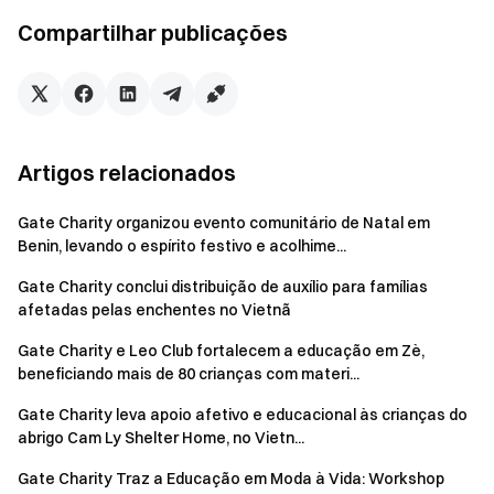
sobre o controle dos níveis de glicose no sangue e a
Compartilhar publicações
compreensão dos fatores de risco da diabetes. Além disso,
um talk show apresentando um painel de especialistas em
saúde forneceu conselhos acionáveis sobre a prevenção e
o controle da diabetes, com sessões interativas de
perguntas e respostas oferecendo dicas práticas para
Artigos relacionados
manter um estilo de vida equilibrado.
Gate Charity organizou evento comunitário de Natal em
Benin, levando o espírito festivo e acolhime...
Gate Charity conclui distribuição de auxílio para famílias
afetadas pelas enchentes no Vietnã
Gate Charity e Leo Club fortalecem a educação em Zè,
beneficiando mais de 80 crianças com materi...
Gate Charity leva apoio afetivo e educacional às crianças do
abrigo Cam Ly Shelter Home, no Vietn...
Gate Charity Traz a Educação em Moda à Vida: Workshop