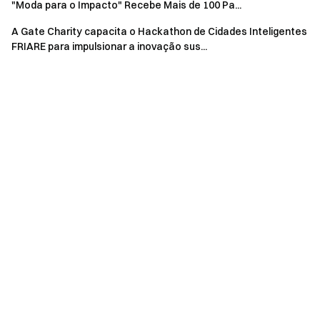
"Moda para o Impacto" Recebe Mais de 100 Pa...
A Gate Charity capacita o Hackathon de Cidades Inteligentes
FRIARE para impulsionar a inovação sus...
Através deste evento, a gate Charity reuniu com sucesso
uma comunidade dedicada a sensibilizar e priorizar o bem-
estar. Acreditamos que pequenos passos podem levar a
grandes mudanças - juntos, podemos ter um impacto