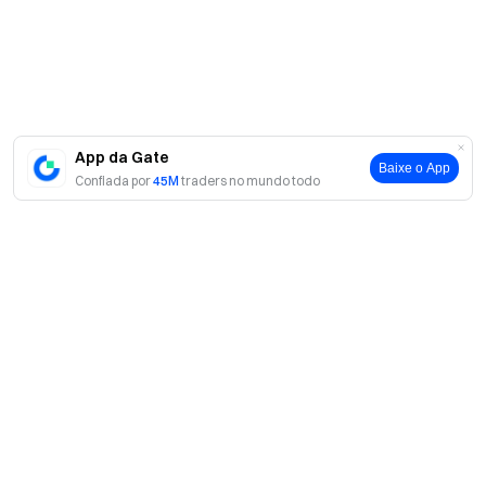
duradouro na luta contra a diabetes.
App da Gate
Baixe o App
Confiada por
45M
traders no mundo todo
Sobre
Sobre nós
Produtos