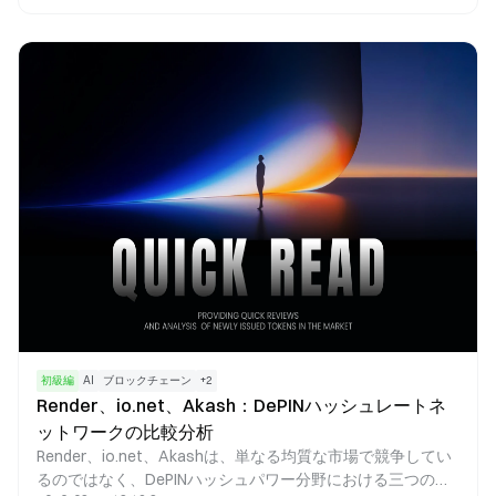
れます。YT（Yield Token）は資産の将来利回りを受け取る
権利を示し、予想収益を狙って取引することができます。
Pendleは利回り資産をPTとYTに分割することで、DeFi領域
に利回り取引のマーケットプレイスを構築しました。これに
より、ユーザーは固定利回りの確保、利回り変動への投機、
および利回りリスクの管理が可能となります。
初級編
AI
ブロックチェーン
+
2
Render、io.net、Akash：DePINハッシュレートネ
ットワークの比較分析
Render、io.net、Akashは、単なる均質な市場で競争してい
るのではなく、DePINハッシュパワー分野における三つの異