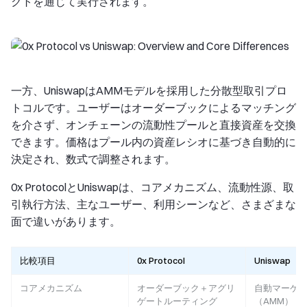
クトを通じて実行されます。
一方、UniswapはAMMモデルを採用した分散型取引プロ
トコルです。ユーザーはオーダーブックによるマッチング
を介さず、オンチェーンの流動性プールと直接資産を交換
できます。価格はプール内の資産レシオに基づき自動的に
決定され、数式で調整されます。
0x ProtocolとUniswapは、コアメカニズム、流動性源、取
引執行方法、主なユーザー、利用シーンなど、さまざまな
面で違いがあります。
比較項目
0x Protocol
Uniswap
コアメカニズム
オーダーブック＋アグリ
自動マーケ
ゲートルーティング
（AMM）