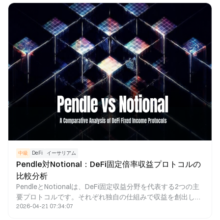
で、オンチェーン資産運用や収益プロダクトの大規模な成長
を促進することにあります。
中級
DeFi
イーサリアム
Pendle対Notional：DeFi固定倍率収益プロトコルの
比較分析
PendleとNotionalは、DeFi固定収益分野を代表する2つの主
要プロトコルです。それぞれ独自の仕組みで収益を創出して
2026-04-21 07:34:07
います。Pendleは、PTとYTのイールド分離モデルにより、
固定収益や利回り取引機能を提供します。一方、Notional