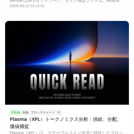
RenderはGPUネットワーク、タスク検証システム、RENDER
2026-03-27 13:13:31
トークンインセンティブモデルを組み合わせている点が際立
っています。この構成により、Renderは特定のAIシナリオ、
特にグラフィックス計算を必要とするAIアプリケーションに
おいて、優れた適応性と柔軟性を提供します。
初級編
金融
ブロックチェーン
+
2
Plasma（XPL）トークノミクス分析：供給、分配、
価値捕捉
Plasma（XPL）は、ステーブルコイン決済に特化したブロッ