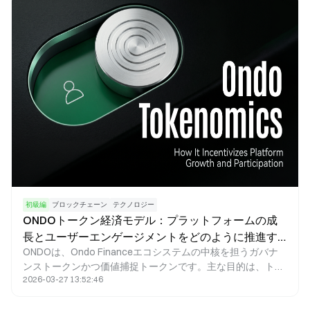
初級編
ブロックチェーン
テクノロジー
ONDOトークン経済モデル：プラットフォームの成
長とユーザーエンゲージメントをどのように推進す
ONDOは、Ondo Financeエコシステムの中核を担うガバナ
るのか
ンストークンかつ価値捕捉トークンです。主な目的は、トー
2026-03-27 13:52:46
クンインセンティブの仕組みを活用し、従来型金融資産
（RWA）とDeFiエコシステムをシームレスに統合すること