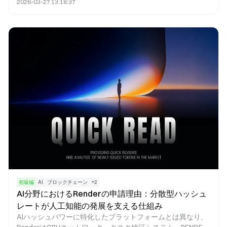
2026-03-27 13:18:37
なるアプローチを体現しています。それぞれが独自の技術路
線を進んでおり、GPUレンダリング、AIハッシュパワーのオ
ーケストレーション、分散型クラウドコンピューティングと
いう特徴があります。Renderは、高品質なGPUレンダリング
タスクの提供に注力し、結果検証や強固なクリエイターエコ
システムの構築を重視しています。io.netはAIモデルのトレ
ーニングと推論に特化し、大規模なGPUオーケストレーショ
ンとコスト最適化を主な強みとしています。Akashは多用途
な分散型クラウドマーケットプレイスを確立し、競争入札メ
カニズムにより低コストのコンピューティングリソースを提
供しています。
初級編
AI
ブロックチェーン
+
2
AI分野におけるRenderの申請理由：分散型ハッシュ
レートが人工知能の発展を支える仕組み
AIハッシュパワーに特化したプラットフォームとは異なり、