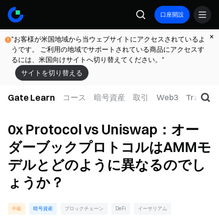
口座開設
"お客様が米国地域から当ウェブサイトにアクセスされているよ
うです。 ご利用の地域でサポートされている商品にアクセスす
るには、米国向けサイトへ切り替えてください。"
サイトを切り替える
Gate Learn
コース
暗号資産
取引
Web3
TradFi
0x Protocol vs Uniswap：オー
ダーブックプロトコルはAMMモ
デルとどのように異なるのでし
ょうか？
中級
暗号資産
ブロックチェーン
DeFi
イーサリアム