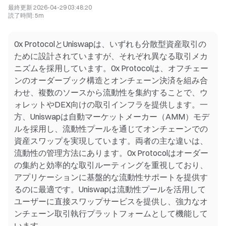
最終更新
2026-04-29 03:48:20
読了時間
:
5m
0x ProtocolとUniswapは、いずれも分散型資産取引の
ために設計されていますが、それぞれ異なる取引メカ
ニズムを採用しています。0x Protocolは、オフチェー
ンのオーダーブック構造とオンチェーン決済を組み合
わせ、複数のソースから流動性を集約することで、ウ
ォレットやDEX向けの取引インフラを提供します。一
方、Uniswapは自動マーケットメーカー（AMM）モデ
ルを採用し、流動性プールを通じてオンチェーンでの
資産スワップを実現しています。両者の主な違いは、
流動性の管理方法にあります。0x Protocolはオーダー
の集約と効率的な取引ルーティングを重視しており、
アプリケーションに基盤的な流動性サポートを提供す
るのに最適です。Uniswapは流動性プールを活用して
ユーザーに直接スワップサービスを提供し、強力なオ
ンチェーン取引執行プラットフォームとして機能して
います。