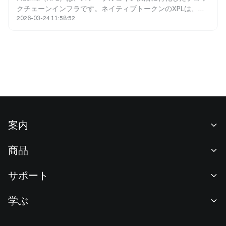
クチェーンインフラです。ネイティブトークンのXPLは、ガ
2026-03-24 11:58:52
ス料金の支払い、バリデータへのインセンティブ、ガバナン
スへの参加、価値の捕捉といった、ネットワーク内で重要な
機能を果たします。XPLのトークノミクスは高頻度決済に最
適化されており、インフレ型の分配と手数料バーンの仕組み
を組み合わせることで、ネットワークの拡大と資産の希少性
の間に持続的なバランスを実現しています。
案内
当社について
商品
採用情報
P2P
サポート
ニュースルーム
交換 & ブロック取引
VIP特典
F1 Oracle Red Bull Racing 公式スポンサー
学ぶ
現物取引
機関向けサービス
利用規約
アカデミー
証拠金取引