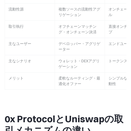
流動性源
複数ソースの流動性アグ
オンチェー
リゲーション
ル
取引執行
オフチェーンマッチン
直接オンチ
グ・オンチェーン決済
プ
主なユーザー
デベロッパー・アグリゲ
エンドユー
ーター
主なシナリオ
ウォレット・DEXアグリ
トークンス
ゲーション
メリット
柔軟なルーティング・最
シンプルな
適化オファー
動性
0x ProtocolとUniswapの取
引メカニズムの違い