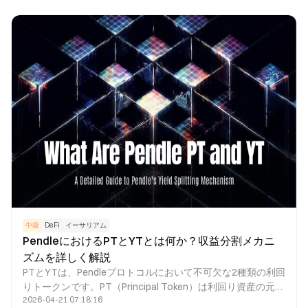
は、固定金利のレンディングマーケットプレイスを通じて、
ユーザーが借入金利をロックできるようにしています。比較
すると、Pendleは収益資産管理や金利取引に最適であり、
Notionalは固定金利レンディングに特化しています。両者
は、プロダクト構造、流動性設計、ターゲットユーザー層に
おいて独自のアプローチを持ち、DeFi固定収益市場の発展を
牽引しています。
中級
DeFi
イーサリアム
PendleにおけるPTとYTとは何か？収益分割メカニ
ズムを詳しく解説
PTとYTは、Pendleプロトコルにおいて不可欠な2種類の利回
りトークンです。PT（Principal Token）は利回り資産の元本
2026-04-21 07:18:16
を表し、通常は割引価格で取引され、満期日に額面で償還さ