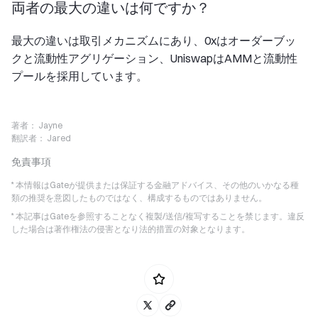
両者の最大の違いは何ですか？
最大の違いは取引メカニズムにあり、0xはオーダーブッ
クと流動性アグリゲーション、UniswapはAMMと流動性
プールを採用しています。
著者：
Jayne
翻訳者：
Jared
免責事項
* 本情報はGateが提供または保証する金融アドバイス、その他のいかなる種
類の推奨を意図したものではなく、構成するものではありません。
* 本記事はGateを参照することなく複製/送信/複写することを禁じます。違反
した場合は著作権法の侵害となり法的措置の対象となります。