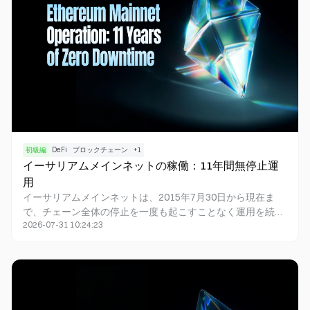
初級編
DeFi
ブロックチェーン
+
1
イーサリアムメインネットの稼働：11年間無停止運
用
イーサリアムメインネットは、2015年7月30日から現在ま
で、チェーン全体の停止を一度も起こすことなく運用を続け
2026-07-31 10:24:23
ています。分散型のノード、プルーフ・オブ・ステーク
（PoS）バリデーター、複数のソフトウェアクライアント、
ピアツーピアネットワークの存在により、イーサリアムブロ
ックチェーンは一部で障害が発生しても継続的に稼働できま
す。本ガイドは、イーサリアムがリアルなデジタル資産を処
理しながら、なぜ常に利用可能であり続けられるのかを理解