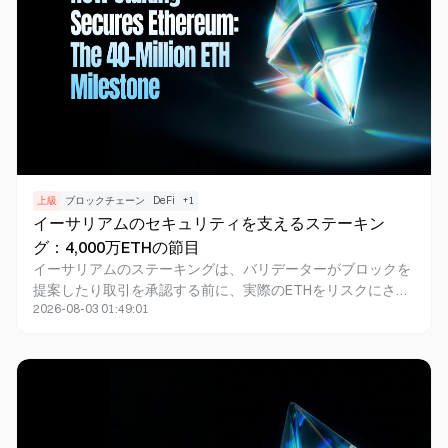
上級
ブロックチェーン
DeFi
+
1
イーサリアムのセキュリティを支えるステーキン
グ：4,000万ETHの節目
イーサリアムのステーキングは、バリデーターがブロックを
提案したり取引を承認する前に、実際のETHをリスクにさら
2026-08-03 01:49:01
すことでイーサリアムメインネットの安全性を確保していま
す。プルーフ・オブ・ステーク（PoS）には4,000万ETH以上
が参加しており、不正なコンセンサス活動を行うには莫大な
経済的資源が必要となります。さらに、攻撃者のステークは
ペナルティや排除、スラッシングの対象となります。