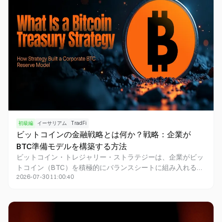
初級編
イーサリアム
TradFi
ビットコインの金融戦略とは何か？戦略：企業が
BTC準備モデルを構築する方法
ビットコイン・トレジャリー・ストラテジーは、企業がビッ
トコイン（BTC）を積極的にバランスシートに組み入れる革
2026-07-30 11:00:40
新的な金融戦略です。長期的なポジション保有や資金調達、
資産運用を通じて、企業価値の向上を目指します。
Strategy（旧MicroStrategy、ティッカー：MSTR）のよう
な企業がこの動向をリードし、継続的にBTCを取得すること
で、ビットコインは単なる投資資産から企業の長期的な資本