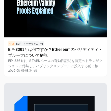
中級
DeFi
イーサリアム
+
1
EIP-8361とは何ですか？Ethereumのバリディティ・
プルーフについて解説
EIP-8361は、STARKベースの有効性証明を特定のトランザク
ションに付与し、パブリックメンプールに投入する前に検証
2026-08-06 08:34:58
可能とするドラフト段階のEthereum Improvement Proposal
です。この証明により、参加ノードは複雑な認証ロジックを
独自に再実行することなく検証できます。本提案はウォレッ
ト、スマートアカウント、ノード、プロトコルのデベロッパ
ーに特に関連しますが、現時点ではEthereumプロトコルの
正式な機能ではなく、初期のネットワーク設計案にとどまっ
ています。