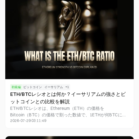
後、Metalayer（ブリッジアグリゲーションおよび同一アド
レス・統合供給資産向けのMetatoken）を通じて流動性を接
続します。公開資料では、$ERAは主にMetalayer手数料、ス
テーキングやバリデーション、ガバナンスの文脈で説明され
ています。
初級編
ビットコイン
イーサリアム
+
1
ETH/BTCレシオとは何か？イーサリアムの強さとビ
ットコインとの比較を解説
ETH/BTCレシオは、Ethereum（ETH）の価格を
Bitcoin（BTC）の価格で割った数値で、1ETHが何BTCに相
2026-07-29 03:11:49
当するかを示します。レシオが上昇している場合は一般的に
ETHがBTCよりもパフォーマンスが良いことを表し、逆にレ
シオが下落している場合はBTCの方が相対的に強いことを意