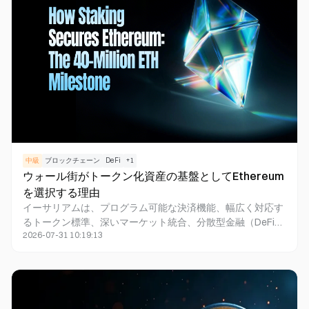
したいユーザー、デベロッパー、トークンホルダーの方々の
ためのものです。
中級
ブロックチェーン
DeFi
+
1
ウォール街がトークン化資産の基盤としてEthereum
を選択する理由
イーサリアムは、プログラム可能な決済機能、幅広く対応す
るトークン標準、深いマーケット統合、分散型金融（DeFi）
2026-07-31 10:19:13
へのアクセス性を兼ね備えており、トークン化資産の基盤と
なる重要なインフラ層として位置付けられています。機関投
資家は、ファンド、債券、株式、実世界資産をデジタルトー
クンとして表現し、スマートコントラクトを用いて所有権や
振替、支払い、規制管理を効率的に実行できます。