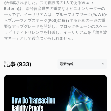
が作成されました。共同創設者の1人であるVitalik
Buterinは、暗号資産世界の重要なオピニオンリーダーの
一人です。イーサリアムは、プルーフオブワーク(PoW)か
らプルーフオブステーク(PoS)に移行するための一連の重
要なアップグレードを開始し、ブロックチェーンのスケー
ラビリティトリレンマを打破し、イーサリアムを「超音波
マネー」として役立つかもしれません。
記事
(
933
)