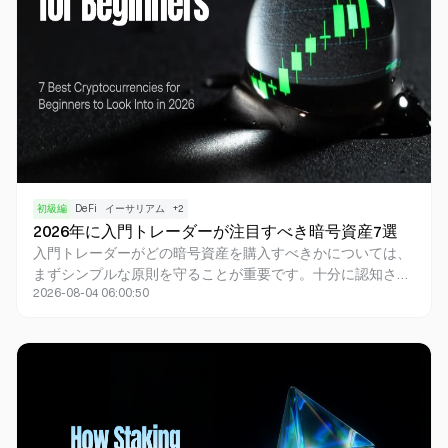
初級編
DeFi
イーサリアム
+
2
2026年に入門トレーダーが注目すべき暗号資産7選
入門トレーダーがどの暗号資産を購入すべきかについては、
まずシンプルな原則を守ることが重要です。十分に認知さ
2026-08-04 06:00:50
れ、理解されているデジタル資産に絞り、投機的な銘柄を探
る前に基礎を固めてください。ビットコインは暗号資産の中
でも入門トレーダーにとって最も安全な選択肢とされてお
り、多くの場合、大型資産を中心としたポートフォリオは最
新のMemeコインを追いかけるよりも高い成果を期待できま
す。