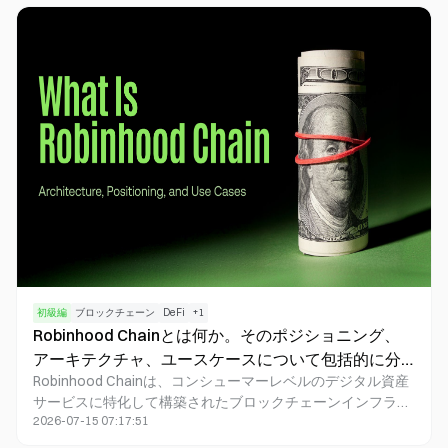
なオンチェーンフローの手掛かりによる確認も行います。単
一の指標だけでは取引指示にはなりません。包括的なフレー
ムワークには、複数の証拠の一致とリスク限度額の設定が不
可欠です。
初級編
ブロックチェーン
DeFi
+
1
Robinhood Chainとは何か。そのポジショニング、
アーキテクチャ、ユースケースについて包括的に分
Robinhood Chainは、コンシューマーレベルのデジタル資産
析します。
サービスに特化して構築されたブロックチェーンインフラで
2026-07-15 07:17:51
す。取引プラットフォームのユーザー体験とオンチェーンで
の検証可能性をシームレスに融合するよう設計されていま