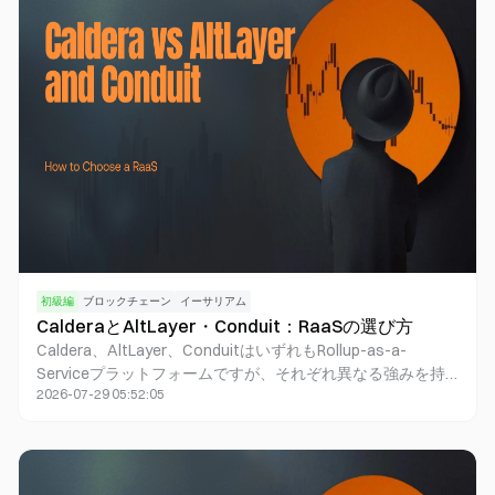
前・サブドメイン・チェーンIDを設定し、デプロイしてくだ
さい。メインネットは通常、選択したフレームワークおよび
決済チェーン（Arbitrum Nitro、Optimism Bedrock、zkSync
ZK Stack）での事前エンゲージメント後に開始されます。ス
トリーミング完了後は、必要に応じてMetalayerを接続し、
ブリッジアグリゲーションやMetatokenの機能を利用できま
す。
初級編
ブロックチェーン
イーサリアム
CalderaとAltLayer・Conduit：RaaSの選び方
Caldera、AltLayer、ConduitはいずれもRollup-as-a-
Serviceプラットフォームですが、それぞれ異なる強みを持
2026-07-29 05:52:05
っています。CalderaはRollup EngineとMetalayer（ブリッジ
アグリゲーションおよびメタトークン）を組み合わせて提供
します。AltLayerはマルチSDK対応のRaaSに加え、柔軟かつ
一時的なキャパシティを重視しています。ConduitはOP
StackやArbitrum Orbitなどのスタック上で、プロダクション