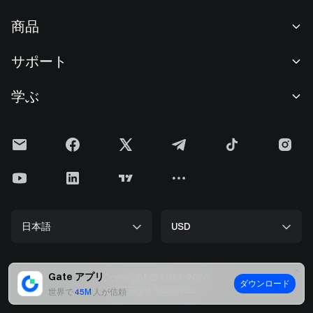
当社について
商品
採用情報
P2P
サポート
ニュースルーム
交換 & ブロック取引
VIP特典
F1 Oracle Red Bull Racing 公式スポンサー
学ぶ
現物取引
機関向けサービス
利用規約
アカデミー
証拠金取引
フィードバック
リスク警告
Gateニュース
投資センター
お知らせ
プライバシー規約
Gateブログ
ETF
手数料
クッキーポリシー
暗号貨百科事典
先物
ヘルプセンター
メディアキット
Gateリサーチ
CFD
日本語
USD
上場申請
準備金証明
ビットコイン半減期
株式
スマートコントラクトセキュリティ
ライセンス
ETHアップグレード
Alpha
開発者（API）
セキュリティ
Gate アプリ
Copyright © 2013-2026.
ダウンロード
ビッグデータ
Gate Pay
All Right Reserved.
世界で
45M
人が信頼
認証検索
GateToken (GT)
暗号貨価格
Gate Card