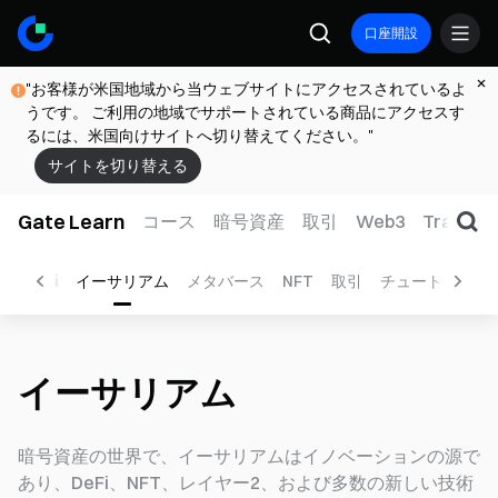
口座開設
"お客様が米国地域から当ウェブサイトにアクセスされているよ
うです。 ご利用の地域でサポートされている商品にアクセスす
るには、米国向けサイトへ切り替えてください。"
サイトを切り替える
Gate Learn
コース
暗号資産
取引
Web3
TradFi
ン
DeFi
イーサリアム
メタバース
NFT
取引
チュートリアル
イーサリアム
暗号資産の世界で、イーサリアムはイノベーションの源で
あり、DeFi、NFT、レイヤー2、および多数の新しい技術