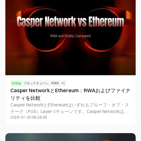
準備の中核的存在へと変化しています。
初級編
ブロックチェーン
RWA
+
1
Casper NetworkとEthereum：RWAおよびファイナ
リティを比較
Casper NetworkとEthereumはいずれもプルーフ・オブ・ス
テーク（PoS）Layer-1チェーンです。Casper Networkは、
2026-07-30 08:28:06
Zug決定論的ファイナリティ、アップグレード可能なコント
ラクト、規制対応のRWAや機関決済のシナリオに向けたプロ
トコルレベルのアクセス制御を重視しています。一方、
Ethereumは、ほとんどのRWA関連の取組みがアプリケーシ