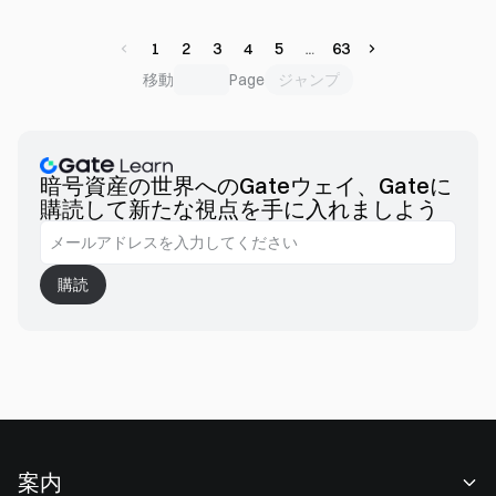
す。フロントエンドではスムーズなアカウント操作を重視
し、バックエンドでは標準化された執行・クリアリング・決
1
2
3
4
5
63
済の各メカニズムやクロスチェーンチャネルを活用していま
ジャンプ
移動
Page
す。そのコアバリューは「複雑なオンチェーン機能の階層
化」ではなく、資産発行、振替、リスク管理、監査、アプリ
ケーションのオンボーディングを統合し、追跡可能なワーク
フローとして一元化することにあります。
暗号資産の世界へのGateウェイ、Gateに
購読して新たな視点を手に入れましよう
購読
案内