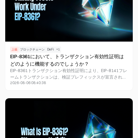
上級
ブロックチェーン
DeFi
+
1
EIP-8361において、トランザクション有効性証明は
どのように機能するのでしょうか？
EIP-8361トランザクション有効性証明により、EIP-8141フレ
ームトランザクションは、検証プレフィックスが宣言された
2026-08-06 08:40:38
状態仮定の下でトランザクションを承認していることを示す
簡潔なSTARKを添えて、Ethereumのピアツーピアネットワ
ークを通過できます。ノードは、コストの高い検証ロジック
を繰り返しシミュレーションするのではなく、証明と現在の
仮定を検証します。本提案はウォレット、クライアント、プ
ルーバー、スマートアカウントのデベロッパーにとって特に
重要ですが、現時点ではアクティブなコンセンサスルールで
はなく、ドラフト段階のネットワークポリシーです。