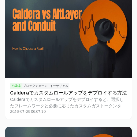
ョン層のコントラクトやERC形式の標準に集約される広大な
EVMエコシステムを特徴としています。両者の違いは、ファ
イナリティのセマンティクスや権限管理のレイヤーにあり、
単純な優劣の比較ではありません。
初級編
ブロックチェーン
イーサリアム
Calderaでカスタムロールアップをデプロイする方法
Calderaでカスタムロールアップをデプロイすると、選択し
たフレームワークと必要に応じたカスタムガストークンを組
2026-07-29 06:07:10
み合わせたRollup Engineホスト型アプリチェーンが構築され
ます。テストネットでは、ダッシュボードをご利用くださ
い。サインインし、「始める」をクリックし、フレームワー
クとテストネットを選択します。その後、ガストークン・名