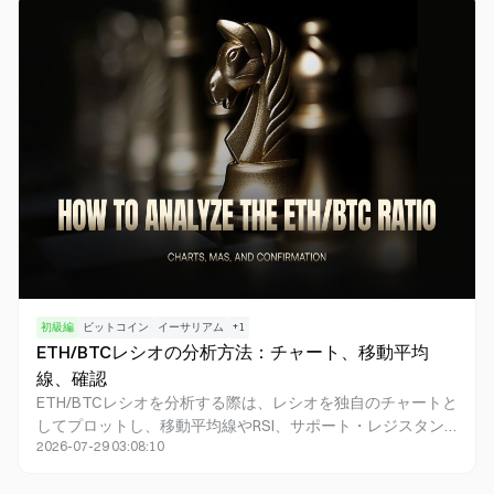
味します。トレーダーは、BTCとETH、さらに広範なアルト
コイン間での資金移動を把握するためにこのレシオを注視し
ますが、単独での売買シグナルとしては利用されません。
初級編
ビットコイン
イーサリアム
+
1
ETH/BTCレシオの分析方法：チャート、移動平均
線、確認
ETH/BTCレシオを分析する際は、レシオを独自のチャートと
してプロットし、移動平均線やRSI、サポート・レジスタン
2026-07-29 03:08:10
スを活用してトレンドとポジションを判断します。さらに、
ビットコインドミナンスやアルトコインの時価総額、選択的