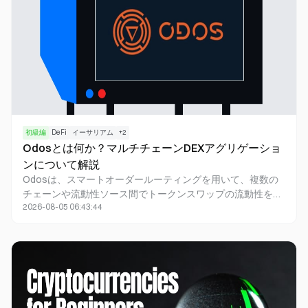
初級編
DeFi
イーサリアム
+
2
Odosとは何か？マルチチェーンDEXアグリゲーショ
ンについて解説
Odosは、スマートオーダールーティングを用いて、複数の
チェーンや流動性ソース間でトークンスワップの流動性を比
2026-08-05 06:43:44
較する分散型取引所アグリゲーターでした。運営会社は2026
年7月に事業を終了し、取引およびAPIサービスは2026年7月
30日をもって永久に終了しました。ODOSトークンと一部の
オンチェーン契約は、会社運営のアプリとは別に存在する場
合があります。ソーシャルログインウォレットを利用してい
るユーザーは、必ず公式リカバリーガイダンスのみをフォロ
ーしてください。