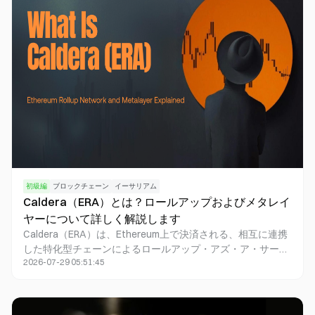
チェーンのデプロイおよびホスティングに特化しています。
選択の際は、スタック、相互運用性のデプス、ホスティング
の境界を基準とし、「最良」という単一の評価軸にとらわれ
ないようにしてください。
初級編
ブロックチェーン
イーサリアム
Caldera（ERA）とは？ロールアップおよびメタレイ
ヤーについて詳しく解説します
Caldera（ERA）は、Ethereum上で決済される、相互に連携
した特化型チェーンによるロールアップ・アズ・ア・サービ
2026-07-29 05:51:45
ス（Rollup-as-a-Service）ネットワークです。チームは、
Rollup Engine（Arbitrum Nitro、Optimism Bedrock、または
zkSync ZK Stack。対応している場合はカスタムガストーク
ンも利用可能）を使って独自のロールアップを展開し、その