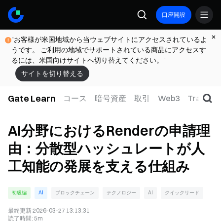
口座開設
"お客様が米国地域から当ウェブサイトにアクセスされているよ
うです。 ご利用の地域でサポートされている商品にアクセスす
るには、米国向けサイトへ切り替えてください。"
サイトを切り替える
Gate Learn
コース
暗号資産
取引
Web3
TradFi
AI分野におけるRenderの申請理
由：分散型ハッシュレートが人
工知能の発展を支える仕組み
初級編
AI
ブロックチェーン
テクノロジー
AI
クイックリード
最終更新
2026-03-27 13:13:31
読了時間
:
5m