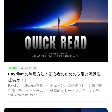
初級編
クイックリード
Raydiumの利用方法：初心者のための取引と流動性
提供ガイド
RaydiumはSolanaブロックチェーン上に構築された分散型取
引所プラットフォームで、効率的なトークンスワップや流動
2026-03-25 07:25:58
性提供、ファーミングをサポートしています。本記事では、
Raydiumの利用方法、取引の流れ、そして初心者が押さえて
おくべき重要なポイントについて分かりやすく解説します。