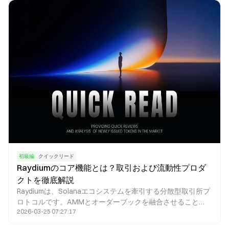
（NAV）が大幅に変動する場合があり、ユーザーがレバレッ
ジを制御できる範囲が限られるため、戦略的な柔軟性にも制
約が生じます。このように、スマートレバレッジはリスクを
根本的に低減するものではなく、リスクの構造を変化させる
ものです。仕組みを十分に理解した上で、戦略的に使用する
方に最適な機能です。
初級編
クイックリード
Raydiumのコア機能とは？取引および流動性プロダ
クトを徹底解説
Raydiumは、Solanaエコシステムを牽引する分散型取引所プ
ロトコルです。AMMとオーダーブックを融合させること
2026-03-25 07:27:17
で、高速スワップ、流動性マイニング、プロジェクトローン
チ、ファーミング報酬など、幅広いDeFi機能を提供していま