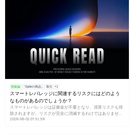
初級編
「Gateの商品」
取引
+
1
スマートレバレッジに関連するリスクにはどのよう
なものがあるのでしょうか？
スマートレバレッジは証拠金が不要となり、清算リスクも排
除されますが、リスクが完全に消滅するわけではありませ
2026-06-02 07:51:59
ん。主なリスクは、動的レバレッジ機構による収益の不確実
性、また市場変動時の収益減少や経路依存性、急激な市場環
境によって生じます。さらに、極端な状況下では純資産価値