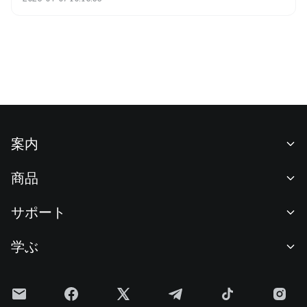
によって、そのパフォーマンスは大きく変動します。トレン
ド市場では、スマートレバレッジがトレンドに沿って収益を
増幅できます。レンジ市場では、動的リバランス機構により
リスクを軽減します。短期取引では、資本効率を高める役割
を果たします。さらに、ヘッジ戦略として利用することで、
ポートフォリオのボラティリティ抑制にも活用できます。た
だし、長期保有や極端なボラティリティ、予測困難な市場で
はスマートレバレッジの利用は推奨されません。スマートレ
バレッジの価値は、シナリオへの適切な適合と戦略的な実行
にあります。
案内
当社について
商品
採用情報
P2P
サポート
ニュースルーム
交換 & ブロック取引
VIP特典
F1 Oracle Red Bull Racing 公式スポンサー
学ぶ
現物取引
機関向けサービス
利用規約
アカデミー
証拠金取引
フィードバック
リスク警告
Gateニュース
投資センター
お知らせ