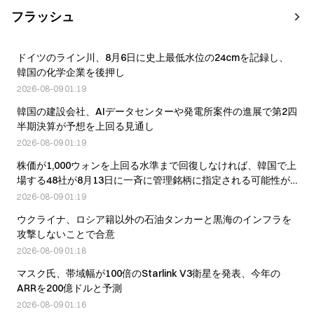
フラッシュ
ドイツのライン川、8月6日に史上最低水位の24cmを記録し、
韓国の化学企業を後押し
2026-08-09 01:19
韓国の建設会社、AIデータセンターや発電所案件の進展で第2四
半期決算が予想を上回る見通し
2026-08-09 01:19
株価が1,000ウォンを上回る水準まで回復しなければ、韓国で上
場する48社が8月13日に一斉に管理銘柄に指定される可能性が
あります。
2026-08-09 01:19
ウクライナ、ロシア籍以外の石油タンカーと黒海のインフラを
攻撃しないことで合意
2026-08-09 01:18
マスク氏、帯域幅が100倍のStarlink V3衛星を発表、今年の
ARRを200億ドルと予測
2026-08-09 01:16