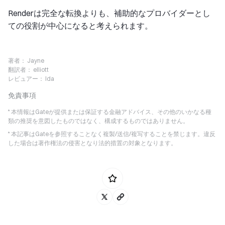
Renderは完全な転換よりも、補助的なプロバイダーとし
ての役割が中心になると考えられます。
著者：
Jayne
翻訳者：
elliott
レビュアー：
Ida
免責事項
* 本情報はGateが提供または保証する金融アドバイス、その他のいかなる種
類の推奨を意図したものではなく、構成するものではありません。
* 本記事はGateを参照することなく複製/送信/複写することを禁じます。違反
した場合は著作権法の侵害となり法的措置の対象となります。