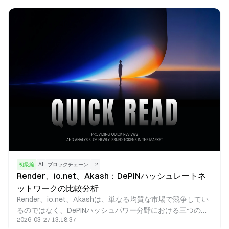
す。本記事では、Raydiumの基本的な仕組みと実際の活用例
を包括的に解説します。
初級編
AI
ブロックチェーン
+
2
Render、io.net、Akash：DePINハッシュレートネ
ットワークの比較分析
Render、io.net、Akashは、単なる均質な市場で競争してい
るのではなく、DePINハッシュパワー分野における三つの異
2026-03-27 13:18:37
なるアプローチを体現しています。それぞれが独自の技術路