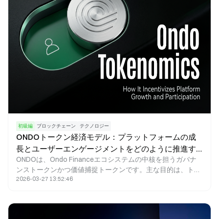
初級編
ブロックチェーン
テクノロジー
ONDOトークン経済モデル：プラットフォームの成
長とユーザーエンゲージメントをどのように推進す
ONDOは、Ondo Financeエコシステムの中核を担うガバナ
るのか
ンストークンかつ価値捕捉トークンです。主な目的は、トー
2026-03-27 13:52:46
クンインセンティブの仕組みを活用し、従来型金融資産
（RWA）とDeFiエコシステムをシームレスに統合すること
で、オンチェーン資産運用や収益プロダクトの大規模な成長
を促進することにあります。