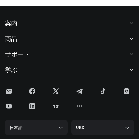
案内
当社について
商品
採用情報
P2P
サポート
ニュースルーム
交換 & ブロック取引
VIP特典
F1 Oracle Red Bull Racing 公式スポンサー
学ぶ
現物取引
機関向けサービス
利用規約
アカデミー
証拠金取引
フィードバック
リスク警告
Gateニュース
投資センター
お知らせ
プライバシー規約
Gateブログ
ETF
手数料
クッキーポリシー
暗号貨百科事典
先物
ヘルプセンター
メディアキット
Gateリサーチ
CFD
日本語
USD
上場申請
準備金証明
ビットコイン半減期
株式
スマートコントラクトセキュリティ