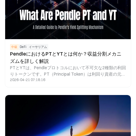
中級
DeFi
イーサリアム
PendleにおけるPTとYTとは何か？収益分割メカニ
ズムを詳しく解説
PTとYTは、Pendleプロトコルにおいて不可欠な2種類の利回
りトークンです。PT（Principal Token）は利回り資産の元本
2026-04-21 07:18:16
を表し、通常は割引価格で取引され、満期日に額面で償還さ
れます。YT（Yield Token）は資産の将来利回りを受け取る
権利を示し、予想収益を狙って取引することができます。
Pendleは利回り資産をPTとYTに分割することで、DeFi領域
に利回り取引のマーケットプレイスを構築しました。これに
より、ユーザーは固定利回りの確保、利回り変動への投機、
および利回りリスクの管理が可能となります。