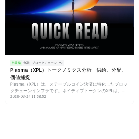
初級編
金融
ブロックチェーン
+
2
Plasma（XPL）トークノミクス分析：供給、分配、
価値捕捉
Plasma（XPL）は、ステーブルコイン決済に特化したブロッ
クチェーンインフラです。ネイティブトークンのXPLは、ガ
2026-03-24 11:58:52
ス料金の支払い、バリデータへのインセンティブ、ガバナン
スへの参加、価値の捕捉といった、ネットワーク内で重要な
機能を果たします。XPLのトークノミクスは高頻度決済に最
適化されており、インフレ型の分配と手数料バーンの仕組み
を組み合わせることで、ネットワークの拡大と資産の希少性
の間に持続的なバランスを実現しています。