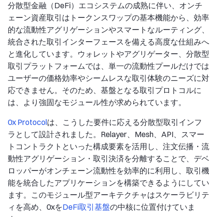
分散型金融（DeFi）エコシステムの成熟に伴い、オンチ
ェーン資産取引はトークンスワップの基本機能から、効率
的な流動性アグリゲーションやスマートなルーティング、
統合された取引インターフェースを備える高度な仕組みへ
と進化しています。ウォレットやアグリゲーター、分散型
取引プラットフォームでは、単一の流動性プールだけでは
ユーザーの価格効率やシームレスな取引体験のニーズに対
応できません。そのため、基盤となる取引プロトコルに
は、より強固なモジュール性が求められています。
0x Protocol
は、こうした要件に応える分散型取引インフ
ラとして設計されました。Relayer、Mesh、API、スマー
トコントラクトといった構成要素を活用し、注文伝播・流
動性アグリゲーション・取引決済を分離することで、デベ
ロッパーがオンチェーン流動性を効率的に利用し、取引機
能を統合したアプリケーションを構築できるようにしてい
ます。このモジュール型アーキテクチャはスケーラビリテ
ィを高め、0xを
DeFi取引基盤
の中核に位置付けていま