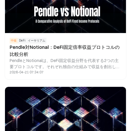
中級
DeFi
イーサリアム
Pendle対Notional：DeFi固定倍率収益プロトコルの
比較分析
PendleとNotionalは、DeFi固定収益分野を代表する2つの主
要プロトコルです。それぞれ独自の仕組みで収益を創出して
2026-04-21 07:34:07
います。Pendleは、PTとYTのイールド分離モデルにより、
固定収益や利回り取引機能を提供します。一方、Notional
は、固定金利のレンディングマーケットプレイスを通じて、
ユーザーが借入金利をロックできるようにしています。比較
すると、Pendleは収益資産管理や金利取引に最適であり、
Notionalは固定金利レンディングに特化しています。両者
は、プロダクト構造、流動性設計、ターゲットユーザー層に
おいて独自のアプローチを持ち、DeFi固定収益市場の発展を
牽引しています。