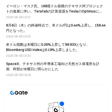
イーロン・マスク氏、168億ドル規模のテキサス州プロジェク
トの進展に伴い、Terafabの計算資源をTeslaのOptimusに
25%、SpaceXのAIに75%配分すると明らかにする
2026-08-06 19:37
8月6日（木）の終値時点で、米ドル/円は0.44%上昇し、158.44
円となった。
2026-08-06 19:33
米ドル指数は木曜日に0.26%上昇して99.933となり、
Bloomberg USD Indexは0.19%上昇しました。
2026-08-06 19:33
SpaceX、テキサス州の半導体工場向け天然ガス発電所を計
画 幹部が水曜日に明らかにした
2026-08-06 19:29