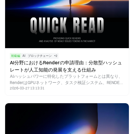
な分散型クラウドマーケットプレイスを確立し、競争入札メ
カニズムにより低コストのコンピューティングリソースを提
供しています。
初級編
AI
ブロックチェーン
+
2
AI分野におけるRenderの申請理由：分散型ハッシュ
レートが人工知能の発展を支える仕組み
AIハッシュパワーに特化したプラットフォームとは異なり、
RenderはGPUネットワーク、タスク検証システム、RENDER
2026-03-27 13:13:31
トークンインセンティブモデルを組み合わせている点が際立
っています。この構成により、Renderは特定のAIシナリオ、
特にグラフィックス計算を必要とするAIアプリケーションに
おいて、優れた適応性と柔軟性を提供します。