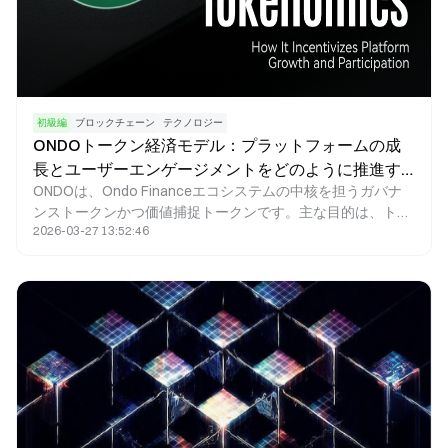
初級編
ブロックチェーン
テクノロジー
ONDOトークン経済モデル：プラットフォームの成
長とユーザーエンゲージメントをどのように推進す
ONDOは、Ondo Financeエコシステムの中核を担うガバナ
るのか
ンストークンかつ価値捕捉トークンです。主な目的は、トー
2026-03-27 13:52:46
クンインセンティブの仕組みを活用し、従来型金融資産
（RWA）とDeFiエコシステムをシームレスに統合すること
で、オンチェーン資産運用や収益プロダクトの大規模な成長
を促進することにあります。