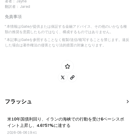
著者：
Jayne
翻訳者：
Jared
免責事項
* 本情報はGateが提供または保証する金融アドバイス、その他のいかなる種
類の推奨を意図したものではなく、構成するものではありません。
* 本記事はGateを参照することなく複製/送信/複写することを禁じます。違反
した場合は著作権法の侵害となり法的措置の対象となります。
フラッシュ
米10年国債利回り、イランの海峡での行動を受け6ベーシスポ
イント上昇し、4.6757%に達する
2026-08-06 19:41