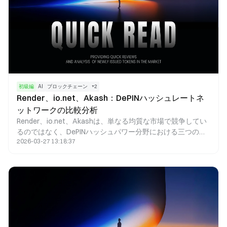
初級編
AI
ブロックチェーン
+
2
Render、io.net、Akash：DePINハッシュレートネ
ットワークの比較分析
Render、io.net、Akashは、単なる均質な市場で競争してい
るのではなく、DePINハッシュパワー分野における三つの異
2026-03-27 13:18:37
なるアプローチを体現しています。それぞれが独自の技術路
線を進んでおり、GPUレンダリング、AIハッシュパワーのオ
ーケストレーション、分散型クラウドコンピューティングと
いう特徴があります。Renderは、高品質なGPUレンダリング
タスクの提供に注力し、結果検証や強固なクリエイターエコ
システムの構築を重視しています。io.netはAIモデルのトレ
ーニングと推論に特化し、大規模なGPUオーケストレーショ
ンとコスト最適化を主な強みとしています。Akashは多用途