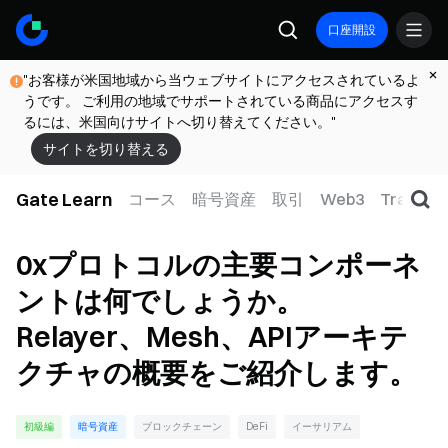
口座開設
"お客様が米国地域から当ウェブサイトにアクセスされているよ
うです。 ご利用の地域でサポートされている商品にアクセスす
るには、米国向けサイトへ切り替えてください。"
サイトを切り替える
Gate Learn
コース
暗号資産
取引
Web3
TradFi
0xプロトコルの主要コンポーネ
ントは何でしょうか。
Relayer、Mesh、APIアーキテ
クチャの概要をご紹介します。
初級編
暗号資産
ブロックチェーン
DeFi
イーサリアム