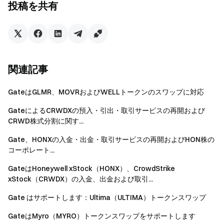
スを獲得する
投稿を共有
私たちのTelegramコミュニティに参加してください
トレ
ンドトピックを話し合う
グローバルコミュニティと交流する
最新の情報
透明性とセキュリティ
100%のProof of Reservesをご確認
関連記事
ください
GateはGLMR、MOVRおよびWELLトークンのスワップに対応
GateによるCRWDXの預入・引出・取引サービスの再開および
CRWD株式分割に関す...
Gate、HONXの入金・出金・取引サービスの再開およびHON株の
コーポレート...
GateはHoneywell xStock（HONX）、CrowdStrike
xStock（CRWDX）の入金、出金および取引...
Gate はサポートします：Ultima（ULTIMA）トークンスワップ
GateはMyro（MYRO）トークンスワップをサポートします