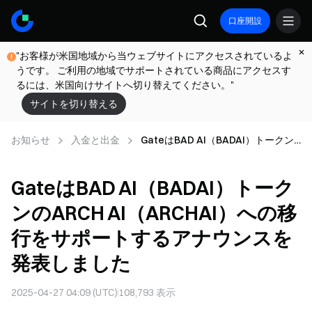
口座開設
"お客様が米国地域から当ウェブサイトにアクセスされているよ
うです。 ご利用の地域でサポートされている商品にアクセスす
るには、米国向けサイトへ切り替えてください。"
サイトを切り替える
お知らせ
入金と出金
GateはBAD AI（BADAI）トークン
のARCH AI（ARCHAI）への移行を
サポートするアナウンスを発表しま
GateはBAD AI（BADAI）トーク
した
ンのARCH AI（ARCHAI）への移
行をサポートするアナウンスを
発表しました
2025-04-27 04:09 (UTC)
108,793
表示