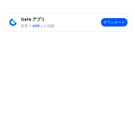
Gate アプリ
ダウンロード
世界で
45M
人が信頼
案内
当社について
商品
採用情報
P2P
サポート
ニュースルーム
交換 & ブロック取引
VIP特典
F1 Oracle Red Bull Racing 公式スポンサー