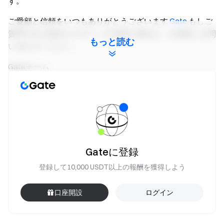
す。
ご愛顧と信頼をいつもありがとうございます
Gate
.もしご
質問がある場合やサポートが必要な場合は、お気軽にお問
もっと読む
い合わせください。
Gateチーム
2025年4月27日
暗号資産へのゲートウェイ
Gateで4,900以上の暗号資産を安全、迅速、簡単に取引す
る
今すぐ行動を起こす
サインアップ
最大$10,000の歓迎報酬
Gateに登録
を請求してください
登録して10,000 USDT以上の報酬を獲得しよう
友達を招待する
そして、40%の手数料を稼ぎます
ステイコネクテッド
Gateの公式ウェブサイトを訪問して
口座開設
ログイン
ください
Gateアプリをダウンロード|デスクトップ
X
(Twitter)で私たちをフォローしてください
さらにボーナ