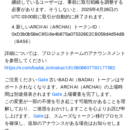
継続しているユーザーは、事前に取引戦略を調整する
必要があります。そうしないと、2025年4月28日の
UTC 03:00前に取引が自動的に終了されます。
新しいARCH AI（ARCHAI）トークンID：
0xD3b0b58eC9516e4b875a075328E2CB059d4d54dB
（BASE）
詳細については、プロジェクトチームのアナウンスメント
を参照してください
:
https://x.com/badai_io/status/1915808607792177582
ご注意ください
Gate
古いBAD AI（BADAI）トークンはサ
ポートされなくなります。ARCH AI（ARCHAI）の上場時
間は別途発表されます
Gate
上場審査を完了します。
この変更が一部の不便を引き起こす可能性があることを理
解しており、ご迷惑をおかけしますことを心よりお詫び申
し上げます。
Gate
は、スムーズなトークン移行プロセス
を確保し、追加のアナウンスがある場合はお知らせしま