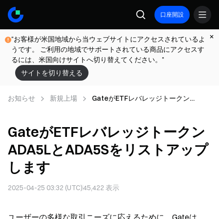
口座開設
"お客様が米国地域から当ウェブサイトにアクセスされているよ
うです。 ご利用の地域でサポートされている商品にアクセスす
るには、米国向けサイトへ切り替えてください。"
サイトを切り替える
お知らせ
新規上場
GateがETFレバレッジトークン
ADA5LとADA5Sをリストアップしま
す
GateがETFレバレッジトークン
ADA5LとADA5Sをリストアップ
します
2025-04-25 03:32 (UTC)
45,422
表示
ユーザーの多様な取引ニーズに応えるために、Gateは