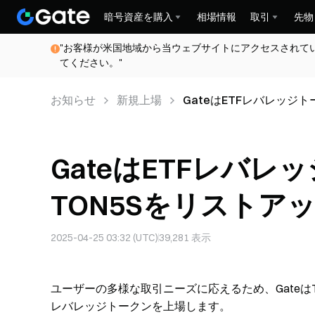
暗号資産を購入
相場情報
取引
先物
"お客様が米国地域から当ウェブサイトにアクセスされて
てください。"
お知らせ
新規上場
GateはETFレバレッジ
す
GateはETFレバレ
TON5Sをリストア
2025-04-25 03:32 (UTC)
39,281
表示
ユーザーの多様な取引ニーズに応えるため、GateはTO
レバレッジトークンを上場します。