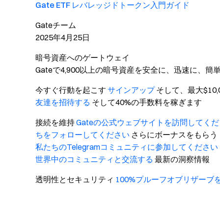
Gate ETF レバレッジドトークン入門ガイド
Gateチーム
2025年4月25日
暗号資産へのゲートウェイ
Gateで4,900以上の暗号資産を安全に、迅速に、簡
今すぐ行動を起こす
サインアップ
そして、最大$10
友達を招待する
そして40%の手数料を稼ぎます
接続を維持
Gateの公式ウェブサイトを訪問してく
ちをフォローしてください
さらにボーナスをもらう
私たちのTelegramコミュニティに参加してください
世界中のコミュニティと交流する
最新の洞察情報
透明性とセキュリティ
100%プルーフオブリザーブ