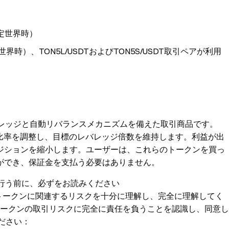
協定世界時）
世界時）、TON5L/USDTおよびTON5S/USDT取引ペアが利用
レバレッジと自動リバランスメカニズムを備えた取引商品です。
ジ比率を調整し、目標のレバレッジ倍数を維持します。利益が出
ジションを縮小します。ユーザーは、これらのトークンを買っ
ができ、保証金を支払う必要はありません。
を行う前に、必ずをお読みください
トークンに関連するリスクを十分に理解し、完全に理解してく
ッジトークンの取引リスクに完全に責任を負うことを認識し、同意し
ださい：