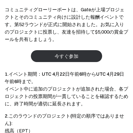
コミュニティグローリーボートは、Gateが上場プロジェ
クトとそのコミュニティ向けに設計した報酬イベントで
す。第52ラウンドが正式に開始されました。お気に入り
のプロジェクトに投票し、友達を招待して$5,000の賞金プ
ールを共有しましょう。
今すぐ参加
1.イベント期間：UTC 4月22日午前6時からUTC 4月29日
午前6時まで。
イベント中に追加のプロジェクトが追加された場合、各プ
ロジェクトの投票期間が一貫していることを確認するため
に、終了時間が適切に延長されます。
2.このラウンドのプロジェクト(特定の順序ではありませ
ん):
残高（EPT）