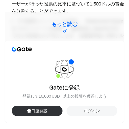
ーザーが行った投票の比率に基づいて1,500ドルの賞金
を分割することができます。
Xで投票キャンペーンを共有し、#GateVoteToEarn
もっと読む
をつけたツイートを投稿し、@Gateio_Launchを付け
て3人の友達をタグ付けします。当選者50名に500ドル
の報酬を分配します。
登録＆報酬を獲得する
Award 3: 参加して未来のバウチャーを獲得する
毎日、すべての投票者から抽選で5人の幸運な当選者が選
Gateに登録
ばれ、購読株は5株から50株までです。
登録して10,000 USDT以上の報酬を獲得しよう
3.ガイダンス
口座開設
ログイン
投票の方法
イベントページにログインし、「今すぐ投票」ボタン
をクリックしてプロジェクトに投票してください。1