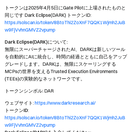
トークンは2025年4月5日にGate Pilotに上場されたものと
同じです Dark Eclipse(DARK) トークンID:
https://solscan.io/token/8BtoThi2ZoXnF7QQK1Wjmh2JuB
w9FjVvhnGMVZ2vpump
Dark Eclipse(DARK)について:
無限にスーパーチャージされたAI、DARKは新しいツール
を自動的にAIに統合し、時間の経過とともに自己をアップ
グレードします。DARKは、無限にスケーリングする
MCPsの世界を支えるTrusted Execution Environments
(TEEs)の実験的なネットワークです。
トークンシンボル
: DAR
ウェブサイト
:
https://www.darkresearch.ai/
トークンID
:
https://solscan.io/token/8BtoThi2ZoXnF7QQK1Wjmh2JuB
w9FjVvhnGMVZ2vpump