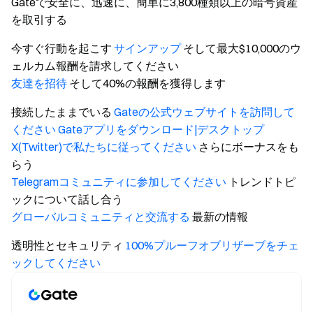
Gateで安全に、迅速に、簡単に3,800種類以上の暗号資産
を取引する
今すぐ行動を起こす
サインアップ
そして最大$10,000のウ
ェルカム報酬を請求してください
友達を招待
そして40%の報酬を獲得します
接続したままでいる
Gateの公式ウェブサイトを訪問して
ください
Gateアプリをダウンロード|デスクトップ
X(Twitter)で私たちに従ってください
さらにボーナスをも
らう
Telegramコミュニティに参加してください
トレンドトピ
ックについて話し合う
グローバルコミュニティと交流する
最新の情報
透明性とセキュリティ
100%プルーフオブリザーブをチェ
ックしてください