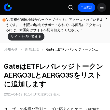
口座開設
"お客様が米国地域から当ウェブサイトにアクセスされているよ
うです。 ご利用の地域でサポートされている商品にアクセスす
るには、米国向けサイトへ切り替えてください。"
サイトを切り替える
お知らせ
新規上場
GateはETFレバレッジトークン
AERGO3LとAERGO3Sをリストに追加
します
GateはETFレバレッジトークン
AERGO3LとAERGO3Sをリスト
に追加します
2025-04-17 10:14 (UTC)
29,502
表示
ユーザーの多様な取引ニーズに応えるために、Gateは