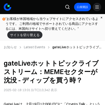
口座開設
"お客様が米国地域から当ウェブサイトにアクセスされているよ
うです。 ご利用の地域でサポートされている商品にアクセスす
るには、米国向けサイトへ切り替えてください。"
サイトを切り替える
お知らせ
Latest Events
gateLiveホットトピックライブ
ストリーム：MEMEセクターが沈
没 - ディップを買う時？
gateLiveホットトピックライブ
ストリーム：MEMEセクターが
沈没 - ディップを買う時？
2025-02-18 13:01 (UTC)
13,342
表示
GateLiveは、2月19日12:00(UTC)に「Crypto Talk」という