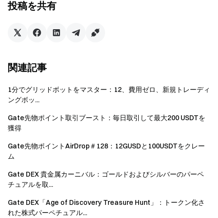
投稿を共有
3.
専任サポート
: 月次
マルチ次元サポート報酬
、含む
プロジェクトのエアドロ
ップ、FANの成長ボーナス、FANへのプレゼントのスポン
サーシップ、配信ギフトなど
.
関連記事
4.
定期イベント
: 人気の配信者をライブパフォーマンスに
基づいて毎月選出し、彼らに賞を授与します。
1分でグリッドボットをマスター：12、費用ゼロ、新規トレーディ
配信者のタイトル、公式認定、および年次名誉トロフィ
ングボッ...
ー
. また、定期的な賞金プールもあります。
Gate先物ポイント取引ブースト：毎日取引して最大200 USDTを
$10,000 から $100,000
あなたが共有するのを待っていま
獲得
す！
Gate先物ポイントAirDrop＃128：12GUSDと100USDTをクレー
5.
独占的なギフト
: 優先的な参加
ム
Gateのプライベートイベント
特別なイベントや休日のた
Gate DEX 貴金属カーニバル：ゴールドおよびシルバーのパーペ
めの限定 Gate 商品。
チュアルを取...
▶まだ配信者ではありませんか？GateLive配信者として申
Gate DEX「Age of Discovery Treasure Hunt」：トークン化さ
し込むために下のボタンを押してください。
こちらをク
れた株式パーペチュアル...