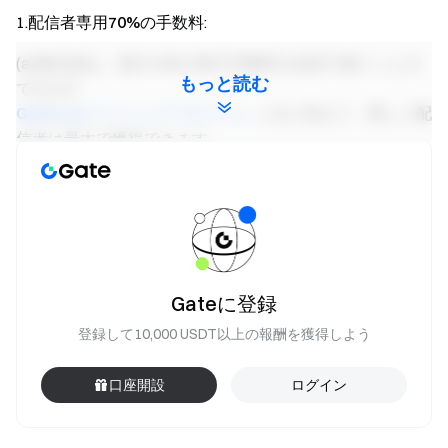
1.
配信者専用70%の手数料
:
(a) 配信者は、最大10%の取引手数料を追加で稼ぐことが
もっと読む
できます
GateLive マイニングプログラム
. これに加えて、新しい配
信者は最大で獲得できます
追加の20％の期限付き手数料ボーナス
を介して、
新しい
配信者専用ボーナス
.
(b) さらに、配信者は参加できます
コンテンツマイニング
最大10％の取引手数料を稼ぎ、参
加する
Gateに登録
紹介プログラム
最大40%の取引手数料を受け取る
登録して10,000 USDT以上の報酬を獲得しよう
2.
VIPアップグレード特典
: 傑出した配信者は、公式サポー
トファンドでVIPレベルのアップグレードを獲得すること
口座開設
ログイン
ができます（
VIPアップグレードと100万エアドロップを受け取る
)、ス
トリーマーのコミュニティ限定ボーナスを提供します。