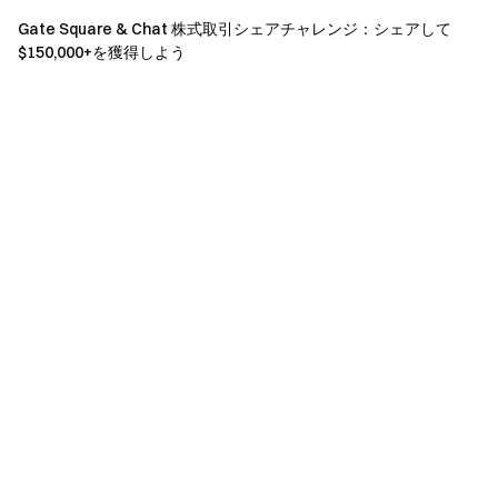
リックして詳細をご覧ください
寛大な福利厚生について!
Gate Square & Chat 株式取引シェアチャレンジ：シェアして
$150,000+を獲得しよう
配信者になる
お知らせ
:
1.報酬を受け取るには、ライブ配信終了前に本人確認を完
了する必要があります。
2.
新規ユーザー
:2025年2月12日16:00から2025年2月19日
14:00（協定世界時）の間に登録し、本人確認を完了する
ユーザー。
3.
「Share to Win」と「新規ユーザーボーナス」の報酬
新規ユーザーはこのライブ配信にアクセスすると、「新規
ユーザーボーナス」抽選の対象となります。2025年2月23
日16:00（UTC）までに、スポット取引または先物取引、
またはオンチェーン入金を完了すると、当選が確定されま
す！入金はオンチェーン取引に限られており、内部振替や