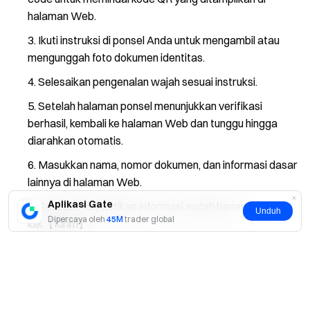
halaman Web.
Ikuti instruksi di ponsel Anda untuk mengambil atau
mengunggah foto dokumen identitas.
Selesaikan pengenalan wajah sesuai instruksi.
Setelah halaman ponsel menunjukkan verifikasi
berhasil, kembali ke halaman Web dan tunggu hingga
diarahkan otomatis.
Masukkan nama, nomor dokumen, dan informasi dasar
lainnya di halaman Web.
Aplikasi Gate
Setelah memastikan informasi sudah benar,
Unduh
Dipercaya oleh
45M
trader global
klik【Kirim】.
Ya
Tidak