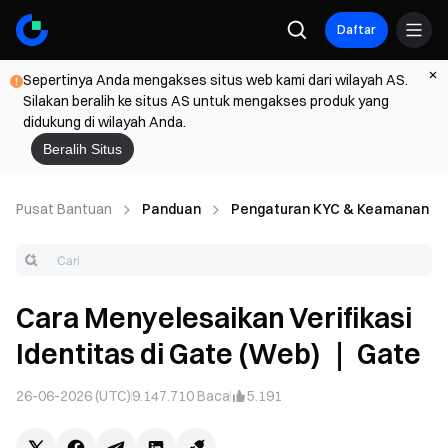
Daftar
Sepertinya Anda mengakses situs web kami dari wilayah AS.
Silakan beralih ke situs AS untuk mengakses produk yang
didukung di wilayah Anda.
Beralih Situs
Pusat Bantuan
Panduan
Pengaturan KYC & Keamanan
Cara Menyelesaikan Verifikasi
Identitas di Gate (Web) ｜ Gate
26-06-2026 (UTC)
9.147.710
Baca
5.191