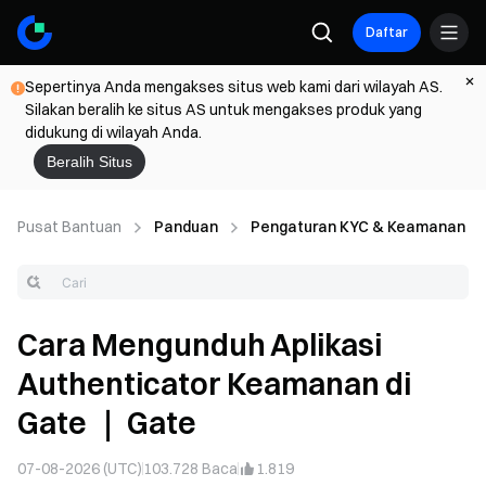
Daftar
Sepertinya Anda mengakses situs web kami dari wilayah AS.
Silakan beralih ke situs AS untuk mengakses produk yang
didukung di wilayah Anda.
Beralih Situs
Pusat Bantuan
Panduan
Pengaturan KYC & Keamanan
Cara Mengunduh Aplikasi
Authenticator Keamanan di
Gate ｜ Gate
07-08-2026 (UTC)
103.728
Baca
1.819