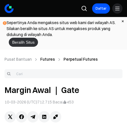
Daftar
Sepertinya Anda mengakses situs web kami dari wilayah AS.
Silakan beralih ke situs AS untuk mengakses produk yang
didukung di wilayah Anda.
Beralih Situs
Pusat Bantuan
Futures
Perpetual Futures
Margin Awal ｜ Gate
10-03-2026 (UTC)
712.715
Baca
453