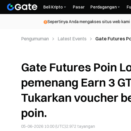
Beli Kripto
Pasar
Perdagangan
Fu
Sepertinya Anda mengakses situs web kami da
Pengumuman
Latest Events
Gate Futures Po
secara instan. 
Gate Futures Poin Lo
pemenang Earn 3 GT 
Tukarkan voucher be
poin.
05-06-2026 10.00 (UTC)
2.972
tayangan