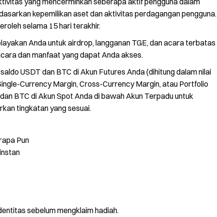
 aktivitas yang mencerminkan seberapa aktif pengguna dalam
erdasarkan kepemilikan aset dan aktivitas perdagangan pengguna.
peroleh selama 15 hari terakhir.
kelayakan Anda untuk airdrop, langganan TGE, dan acara terbatas
 acara dan manfaat yang dapat Anda akses.
i saldo USDT dan BTC di Akun Futures Anda (dihitung dalam nilai
ngle-Currency Margin, Cross-Currency Margin, atau Portfolio
dan BTC di Akun Spot Anda di bawah Akun Terpadu untuk
arkan tingkatan yang sesuai.
rapa Pun
instan
dentitas sebelum mengklaim hadiah.