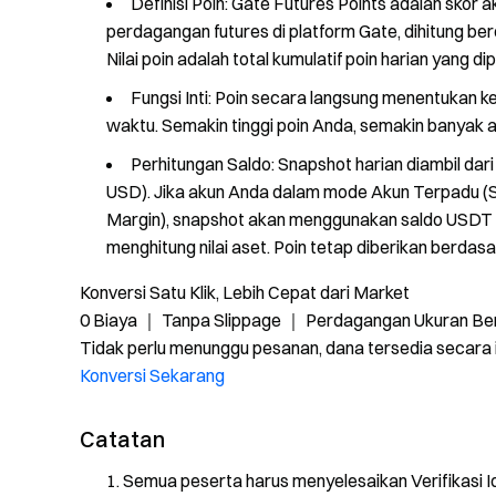
Definisi Poin: Gate Futures Points adalah skor
perdagangan futures di platform Gate, dihitung b
Nilai poin adalah total kumulatif poin harian yang di
Fungsi Inti: Poin secara langsung menentukan 
waktu. Semakin tinggi poin Anda, semakin banyak
Perhitungan Saldo: Snapshot harian diambil dar
USD). Jika akun Anda dalam mode Akun Terpadu (Si
Margin), snapshot akan menggunakan saldo USDT 
menghitung nilai aset. Poin tetap diberikan berdas
Konversi Satu Klik, Lebih Cepat dari Market
0 Biaya ｜ Tanpa Slippage ｜ Perdagangan Ukuran Be
Tidak perlu menunggu pesanan, dana tersedia secara 
Konversi Sekarang
Catatan
Semua peserta harus menyelesaikan Verifikasi I