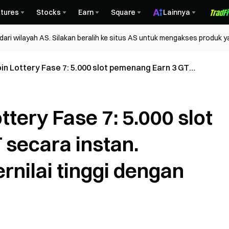
tures
Stocks
Earn
Square
Lainnya
ri wilayah AS. Silakan beralih ke situs AS untuk mengakses produk y
in Lottery Fase 7: 5.000 slot pemenang Earn 3 GT
Tukarkan voucher bernilai tinggi dengan poin.
ttery Fase 7: 5.000 slot
secara instan.
rnilai tinggi dengan