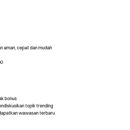
gan aman, cepat dan mudah
00
ak bonus
ndiskusikan topik trending
dapatkan wawasan terbaru