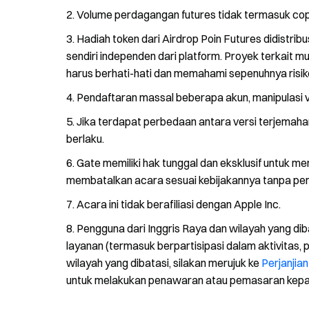
Volume perdagangan futures tidak termasuk copy
Hadiah token dari Airdrop Poin Futures didistrib
sendiri independen dari platform. Proyek terkait mu
harus berhati-hati dan memahami sepenuhnya risiko
Pendaftaran massal beberapa akun, manipulasi vo
Jika terdapat perbedaan antara versi terjemahan
berlaku.
Gate memiliki hak tunggal dan eksklusif untuk m
membatalkan acara sesuai kebijakannya tanpa pe
Acara ini tidak berafiliasi dengan Apple Inc.
Pengguna dari Inggris Raya dan wilayah yang dib
layanan (termasuk berpartisipasi dalam aktivitas, pe
wilayah yang dibatasi, silakan merujuk ke
Perjanjia
untuk melakukan penawaran atau pemasaran kepad