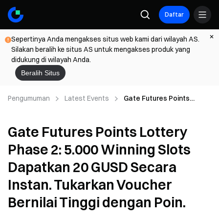
Daftar
Sepertinya Anda mengakses situs web kami dari wilayah AS.
Silakan beralih ke situs AS untuk mengakses produk yang
didukung di wilayah Anda.
Beralih Situs
Pengumuman
Latest Events
Gate Futures Points
Lottery Phase 2: 5.000
Winning Slots Dapatkan
Gate Futures Points Lottery
20 GUSD Secara Instan.
Tukarkan Voucher Bernilai
Phase 2: 5.000 Winning Slots
Tinggi dengan Poin.
Dapatkan 20 GUSD Secara
Instan. Tukarkan Voucher
Bernilai Tinggi dengan Poin.