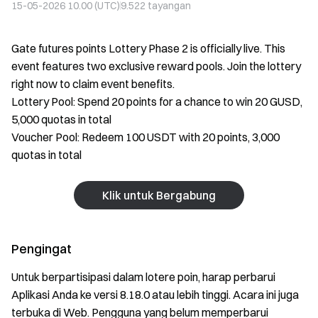
15-05-2026 10.00 (UTC)
9.522
tayangan
Gate futures points Lottery Phase 2 is officially live. This
event features two exclusive reward pools. Join the lottery
right now to claim event benefits.
Lottery Pool: Spend 20 points for a chance to win 20 GUSD,
5,000 quotas in total
Voucher Pool: Redeem 100 USDT with 20 points, 3,000
quotas in total
Klik untuk Bergabung
Pengingat
Untuk berpartisipasi dalam lotere poin, harap perbarui
Aplikasi Anda ke versi 8.18.0 atau lebih tinggi. Acara ini juga
terbuka di Web. Pengguna yang belum memperbarui