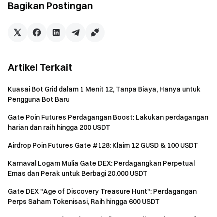
Bagikan Postingan
Perhitungan Saldo: Snapshot harian diambil dari saldo
USDT dan BTC di Akun Futures Anda (dihitung dalam
nilai USD). Jika akun Anda dalam mode Akun Terpadu
(Margin Mata Uang Tunggal, Margin Lintas Mata Uang,
atau Margin Portofolio), snapshot akan menggunakan
Artikel Terkait
saldo USDT dan BTC di Akun Spot Anda di bawah Akun
Terpadu untuk menghitung nilai aset. Poin tetap
Kuasai Bot Grid dalam 1 Menit 12, Tanpa Biaya, Hanya untuk
diberikan berdasarkan tingkatan yang sesuai.
Pengguna Bot Baru
Gate Poin Futures Perdagangan Boost: Lakukan perdagangan
Catatan
harian dan raih hingga 200 USDT
Semua peserta harus menyelesaikan verifikasi
Airdrop Poin Futures Gate #128: Klaim 12 GUSD & 100 USDT
identitas sebelum mengklaim hadiah.
Karnaval Logam Mulia Gate DEX: Perdagangkan Perpetual
Volume perdagangan futures tidak termasuk copy
Emas dan Perak untuk Berbagi 20.000 USDT
trading dan bot trading.
Gate DEX "Age of Discovery Treasure Hunt": Perdagangan
Hadiah token dari Airdrop Poin Futures didistribusikan
Perps Saham Tokenisasi, Raih hingga 600 USDT
oleh platform semata-mata untuk tujuan hadiah. Token