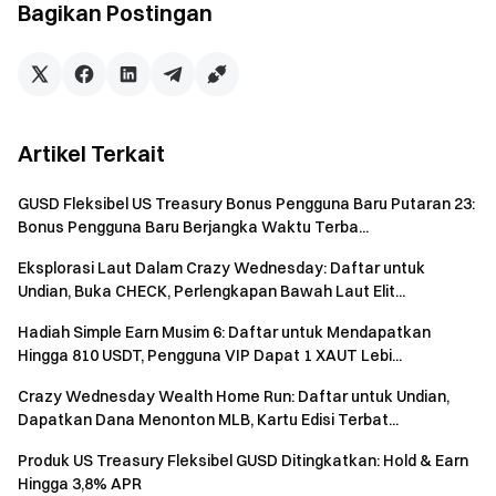
Bagikan Postingan
Catatan：
Pengumuman resmi akan menjadi acuan akhir untuk
acara ini.
Pengguna di Inggris dan wilayah terbatas lainnya tidak
Artikel Terkait
dapat mengakses layanan ini (silakan merujuk ke
Perjanjian Pengguna
untuk informasi detail mengenai
GUSD Fleksibel US Treasury Bonus Pengguna Baru Putaran 23:
wilayah terbatas).
Bonus Pengguna Baru Berjangka Waktu Terba...
Peringatan Risiko: Pengguna harus menyadari bahwa
Eksplorasi Laut Dalam Crazy Wednesday: Daftar untuk
perdagangan aset kripto dipengaruhi oleh berbagai
Undian, Buka CHECK, Perlengkapan Bawah Laut Elit...
faktor, termasuk perubahan pasar dan kebijakan. Pasar
Hadiah Simple Earn Musim 6: Daftar untuk Mendapatkan
sangat fluktuatif, dan pergerakan harga sulit diprediksi.
Hingga 810 USDT, Pengguna VIP Dapat 1 XAUT Lebi...
Harap waspada terhadap risiko pasar dan lakukan
Crazy Wednesday Wealth Home Run: Daftar untuk Undian,
perdagangan dengan bijak.
Dapatkan Dana Menonton MLB, Kartu Edisi Terbat...
Produk US Treasury Fleksibel GUSD Ditingkatkan: Hold & Earn
Hingga 3,8% APR
Tim Gate