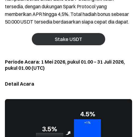
tersedia, dengan dukungan Spark Protocol yang
memberikan APR hingga 4,5%. Total hadiah bonus sebesar
50.000 USDT tersedia berdasarkan siapa cepat dia dapat.
Stake USDT
Periode Acara: 1 Mei 2026, pukul 01.00 – 31 Juli 2026,
pukul 01.00 (UTC)
Detail Acara