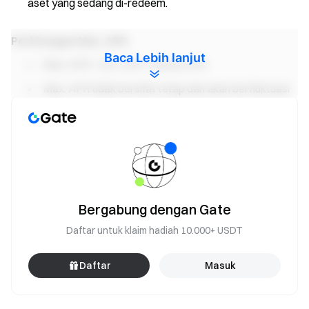
aset yang sedang di-redeem.
Perhitungan Max. APR:
Baca Lebih lanjut
Max. APR = Est. APR + Bonus APR
Max. APR tidak bersifat tetap dan akan berfluktuasi
setiap hari berdasarkan partisipasi staking pengguna
dan reward staking.
Bonus APR dan peningkatan bunga merupakan
bagian dari mekanisme reward permanen platform,
didistribusikan ke akun pengguna dalam bentuk token
USDT, memberikan APR lebih tinggi untuk jumlah
Bergabung dengan Gate
langganan tertentu. Reward akan disesuaikan secara
Daftar untuk klaim hadiah 10.000+ USDT
dinamis sesuai kondisi pasar dan didistribusikan hingga
habis.
Daftar
Masuk
Data diperbarui per 1 Mei 2026; tingkat aktual
mengacu pada yang ditampilkan di halaman langganan.