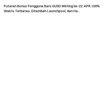
1 Mei 2026
Putaran Bonus Pengguna Baru GUSD Minting ke-22: APR 100%
Waktu Terbatas, Ditambah Launchpool, dan Ha...
Gerbang menuju Kripto
Perdagangkan lebih dari 4,900 mata uang kripto dengan
aman, cepat dan mudah
Bertindak Sekarang
Daftar
dan klaim hadiah selamat datang hingga $10,000
Undang teman
dan dapatkan komisi 40%
Tetap Terhubung
Kunjungi situs web resmi Gate
Unduh Aplikasi Gate | Desktop
Ikuti kami di X (Twitter)
untuk mendapatkan lebih banyak
bonus
Bergabung dengan komunitas Telegram kami
untuk
mendiskusikan topik trending
Berinteraksi dengan komunitas global kami
untuk
mendapatkan wawasan terbaru