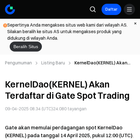
Daftar
Sepertinya Anda mengakses situs web kami dari wilayah AS.
Silakan beralih ke situs AS untuk mengakses produk yang
didukung di wilayah Anda.
Beralih Situs
Pengumuman
Listing Baru
KernelDao(KERNEL) Akan
Terdaftar di Gate Spot
Trading
KernelDao(KERNEL) Akan
Terdaftar di Gate Spot Trading
09-04-2025 08.34 (UTC)
24.080
tayangan
Gate akan memulai perdagangan spot KernelDao
(KERNEL) pada tanggal 14 April 2025, pukul 12:00 (UTC)
.