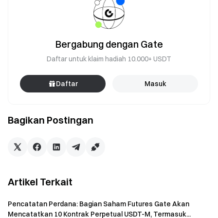
Bergabung dengan Gate
Daftar untuk klaim hadiah 10.000+ USDT
Daftar
Masuk
Bagikan Postingan
Artikel Terkait
Pencatatan Perdana: Bagian Saham Futures Gate Akan
Mencatatkan 10 Kontrak Perpetual USDT-M, Termasuk...