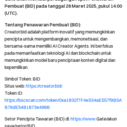
Pembuat (BID) pada tanggal 26 Maret 2025, pukul 14:00
(UTC).
Tentang Penawaran Pembuat (BID):
Creator.bid adalah platform inovatif yang memungkinkan
pencipta untuk mengembangkan, memonetisasi, dan
bersama-sama memiliki AI Creator Agents. Ini berfokus
pada memanfaatkan teknologi AI dan blockchain untuk
memungkinkan model baru penciptaan konten digital dan
kepemilikan.
Simbol Token: BID
Situs web:
https://creator.bid/
Token ID:
https://bscscan.com/token/0xa1832f7F4e534aE557f9B5A
B76dE54B1873e498B
Setor Pencipta Tawaran (BID) di:
https://www
Gate/akun
saya/setor/BID