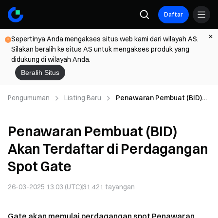
Daftar
Sepertinya Anda mengakses situs web kami dari wilayah AS.
Silakan beralih ke situs AS untuk mengakses produk yang
didukung di wilayah Anda.
Beralih Situs
Pengumuman
Listing Baru
Penawaran Pembuat (BID)
Akan Terdaftar di
Perdagangan Spot Gate
Penawaran Pembuat (BID)
Akan Terdaftar di Perdagangan
Spot Gate
26-03-2025 13.03 (UTC)
31.421
tayangan
Gate akan memulai perdagangan spot Penawaran