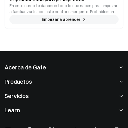
En este curso te daremos todo lo que sabes para empezar
a familiarizarte con este sector emergente. Probablemente
haya oído hablar de términos como Bitcoin, Ethereum,
Empezar a aprender
blockchain, crypto, mining y otros. Te los presentaremos
de forma didáctica, clara y objetiva.
Acerca de Gate
Acerca de nosotros
Productos
Empleo
P2P
Servicios
Sala de prensa
Conversión y trading en bloques
Ventajas VIP
Patrocinador de Oracle Red Bull Racing
Learn
Trading de spot
Institucional
Acuerdo de usuario
Academia
Margen
Comentarios de los usuarios
Advertencia de riesgos