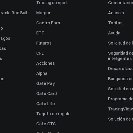
Trading de spot
Comentarios
racle Red Bull
Margen
Anuncio
Centro Earn
Tarifas
io
ETF
Ayuda
esgos
Futuros
Solicitud de 
idad
CFD
Seguridad de
es
inteligentes
Acciones
Desarrollado
Alpha
as
Búsqueda de 
Gate Pay
Solicitud de
Gate Card
Programa de 
Gate Life
TradingView
Tarjeta de regalo
Solución de
Gate OTC