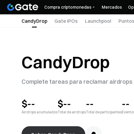
Compra criptomonedas
Mercados
Op
CandyDrop
Gate IPOs
Launchpool
Puntos
CandyDrop
Complete tareas para reclamar airdrops
$--
$--
--
--
Airdrops acumulados
Total de airdrops
Total de participantes
Evento