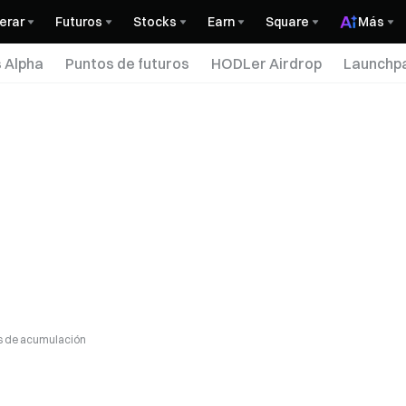
erar
Futuros
Stocks
Earn
Square
Más
 Alpha
Puntos de futuros
HODLer Airdrop
Launchp
s de acumulación