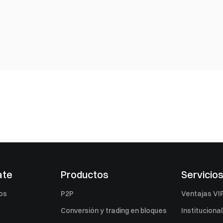
ate
Productos
Servicio
os
P2P
Ventajas VI
Conversión y trading en bloques
Institucional