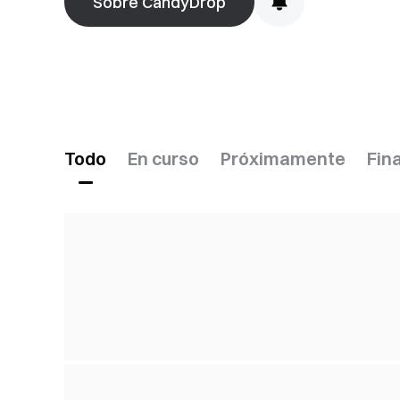
Sobre CandyDrop
Todo
En curso
Próximamente
Fin