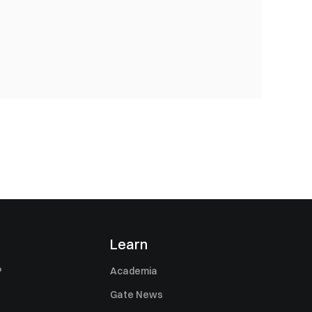
s
Learn
P
Academia
Gate News