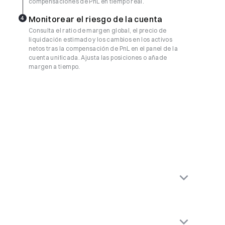
compensaciones de PnL en tiempo real.
4
Monitorear el riesgo de la cuenta
Consulta el ratio de margen global, el precio de
liquidación estimado y los cambios en los activos
netos tras la compensación de PnL en el panel de la
cuenta unificada. Ajusta las posiciones o añade
margen a tiempo.