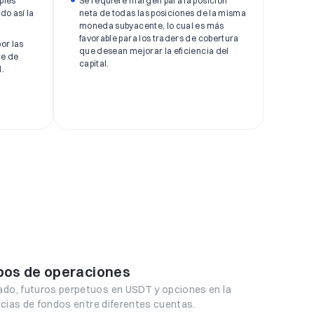
ples
Se requiere margen para la posición
do así la
neta de todas las posiciones de la misma
moneda subyacente, lo cual es más
favorable para los traders de cobertura
or las
que desean mejorar la eficiencia del
te de
capital.
.
ipos de operaciones
ado, futuros perpetuos en USDT y opciones en la
ncias de fondos entre diferentes cuentas.