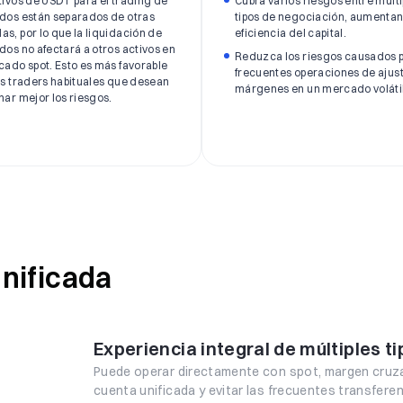
tivos de USDT para el trading de
Cubra varios riesgos entre múlti
dos están separados de otras
tipos de negociación, aumentan
s, por lo que la liquidación de
eficiencia del capital.
dos no afectará a otros activos en
Reduzca los riesgos causados p
cado spot. Esto es más favorable
frecuentes operaciones de ajus
os traders habituales que desean
márgenes en un mercado volátil
nar mejor los riesgos.
unificada
Experiencia integral de múltiples t
Puede operar directamente con spot, margen cruz
cuenta unificada y evitar las frecuentes transfere