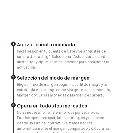
1
Activar cuenta unificada
Inicia sesión en tu cuenta de Gate y ve a "Ajustes de
cuenta de trading". Selecciona "Actualizar a cuenta
unificada" y sigue las instrucciones para completar la
activación.
2
Selección del modo de margen
Elige un tipo de margen según tu perfil de riesgo y tu
estrategia de trading, como Margen con una moneda,
Margen con varias monedas o Margen de cartera.
3
Opera en todos los mercados
No es necesario transferir fondos por separado.
Puedes operar en spot, futuros, margen y opciones
desde una única interfaz. El sistema habilita
automáticamente el margen compartido y calcula las