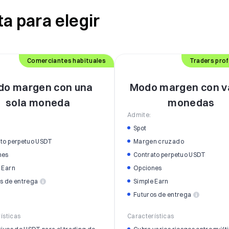
a para elegir
Comerciantes habituales
Traders pro
do margen con una
Modo margen con v
sola moneda
monedas
Admite:
Spot
to perpetuo USDT
Margen cruzado
nes
Contrato perpetuo USDT
 Earn
Opciones
s de entrega
Simple Earn
Futuros de entrega
ísticas
Características