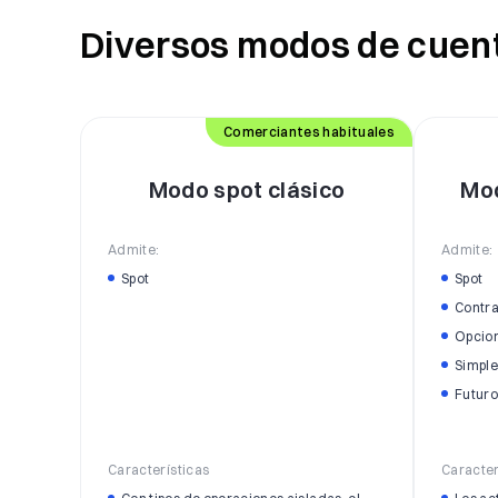
Diversos modos de cuent
Comerciantes habituales
Modo spot clásico
Mo
Admite:
Admite:
Spot
Spot
Contra
Opcio
Simple
Futuro
Características
Caracter