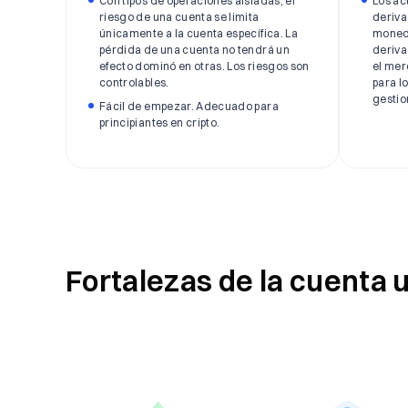
Con tipos de operaciones aisladas, el
Los ac
riesgo de una cuenta se limita
deriva
únicamente a la cuenta específica. La
moneda
pérdida de una cuenta no tendrá un
deriva
efecto dominó en otras. Los riesgos son
el mer
controlables.
para l
gestio
Fácil de empezar. Adecuado para
principiantes en cripto.
Fortalezas de la cuenta 