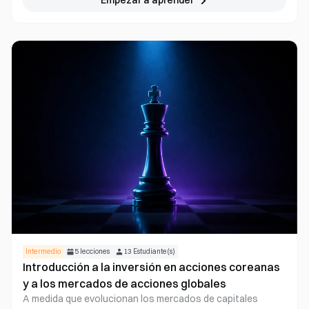
Empezar a aprender
blockchain y la infraestructura Web3 alcanzan mayor
madurez, los casos de uso de las criptomonedas se
extienden más allá de la inversión y el trading, penetrando
cada vez más en ámbitos como pagos, consumo y flujos de
fondos globales. Este curso te guiará por la evolución de
los pagos cripto y mostrará cómo los activos digitales se
están integrando de forma progresiva en la economía real.
A través de análisis de redes de pago, tarjetas de pago y
casos de uso concretos, te ayuda a comprender la lógica
clave y las tendencias futuras del ecosistema de pagos
Web3.
Intermedio
5
lecciones
13
Estudiante(s)
Introducción a la inversión en acciones coreanas
y a los mercados de acciones globales
A medida que evolucionan los mercados de capitales