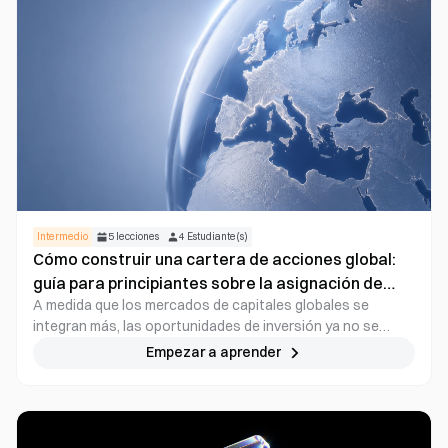
un riesgo y una volatilidad elevados, por lo que son más
adecuados para quienes tienen una visión clara sobre las
tendencias del mercado a corto plazo.
Intermedio
5
lecciones
4
Estudiante(s)
Cómo construir una cartera de acciones global:
guía para principiantes sobre la asignación de
A medida que los mercados de capitales globales se
activos entre mercados
integran más, las oportunidades de inversión ya no se
restringen a un solo país. Desde sectores emergentes
Empezar a aprender
como inteligencia artificial y semiconductores hasta
nuevas energías, cada vez más empresas competitivas a
nivel global se encuentran en distintos mercados, por lo
que la asignación de activos entre mercados se consolida