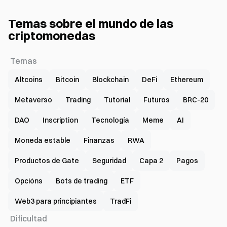
Temas sobre el mundo de las
criptomonedas
Temas
Altcoins
Bitcoin
Blockchain
DeFi
Ethereum
Metaverso
Trading
Tutorial
Futuros
BRC-20
DAO
Inscription
Tecnología
Meme
AI
Moneda estable
Finanzas
RWA
Productos de Gate
Seguridad
Capa 2
Pagos
Opcións
Bots de trading
ETF
Web3 para principiantes
TradFi
Dificultad