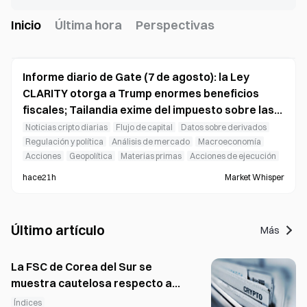
Inicio
Última hora
Perspectivas
Informe diario de Gate (7 de agosto): la Ley
CLARITY otorga a Trump enormes beneficios
fiscales; Tailandia exime del impuesto sobre las
ganancias de capital las transacciones con
Noticias cripto diarias
Flujo de capital
Datos sobre derivados
criptomonedas
Regulación y política
Análisis de mercado
Macroeconomía
Acciones
Geopolítica
Materias primas
Acciones de ejecución
hace21h
Market Whisper
Último artículo
Más
La FSC de Corea del Sur se
muestra cautelosa respecto a
las exenciones de exclusión de
Índices