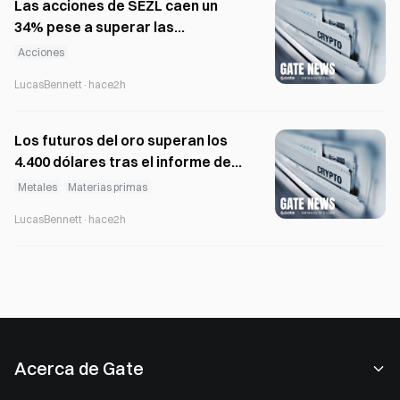
Las acciones de SEZL caen un
34% pese a superar las
expectativas en el segundo
Acciones
trimestre por unas previsiones
LucasBennett
·
hace2h
cautelosas para el segundo
semestre.
Los futuros del oro superan los
4.400 dólares tras el informe de
empleo y el descenso del crudo
Metales
Materias primas
LucasBennett
·
hace2h
Acerca de Gate
Acerca de nosotros