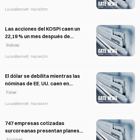
cotización del KOSDAQ
LucasBennett
·
Hace35m
Las acciones del KOSPI caen un
22,19 % un mes después de
alcanzar su máximo de junio
Índices
LucasBennett
·
Hace42m
El dólar se debilita mientras las
nóminas de EE. UU. caen en
23.000 y Japón señala una
Forex
intervención cambiaria
LucasBennett
·
Hace44m
747 empresas cotizadas
surcoreanas presentan planes
de mejora de valor; el KOSDAQ se
Acciones