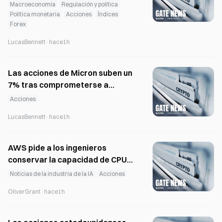
23.000 y la industria cripto sigue
Macroeconomía
Regulación y política
una trayectoria divergente
Política monetaria
Acciones
Índices
Forex
LucasBennett
·
hace1h
Las acciones de Micron suben un
7% tras comprometerse a
devolver capital a los
Acciones
accionistas, mientras que las de
LucasBennett
·
hace1h
SK Hynix caen un 17%
AWS pide a los ingenieros
conservar la capacidad de CPU
ante la escasez de computación
Noticias de la industria de la IA
Acciones
para IA
OliverGrant
·
hace1h