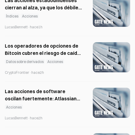
Las acciones estadounidenses
cierran al alza, ya que los débiles
datos de empleo de julio reducen
Índices
Acciones
las apuestas a una subida de
LucasBennett
·
hace1h
tipos
Los operadores de opciones de
Bitcoin cubren el riesgo de caída
mientras el volumen de opciones
Datos sobre derivados
Acciones
put alcanza el 53,8 %.
CryptoFrontier
·
hace2h
Las acciones de software
oscilan fuertemente: Atlassian
se dispara un 35% y HubSpot cae
Acciones
un 19%
LucasBennett
·
hace2h