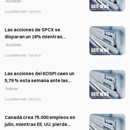
Acciones
LucasBennett
·
hace1h
Las acciones de SPCX se
disparan un 16% mientras
SpaceX intenta recuperar
Acciones
Starship del océano Índico
LucasBennett
·
hace1h
Las acciones del KOSPI caen un
5,79 % esta semana ante las
ventas de inversores
Índices
extranjeros y la atención
LucasBennett
·
hace1h
centrada en el IPC de EE. UU.
Canadá crea 75.000 empleos en
julio, mientras EE. UU. pierde