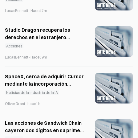
queda atrás, con una cobertura
LucasBennett
·
Hace47m
del 33 %
Studio Dragon recupera los
derechos en el extranjero
mientras «Goblin» alcanza un
Acciones
hito de 10 años
LucasBennett
·
Hace59m
SpaceX, cerca de adquirir Cursor
mediante la incorporación
directa de su equipo
Noticias de la industria de la IA
OliverGrant
·
hace1h
Las acciones de Sandwich Chain
cayeron dos dígitos en su primer
año de cotización