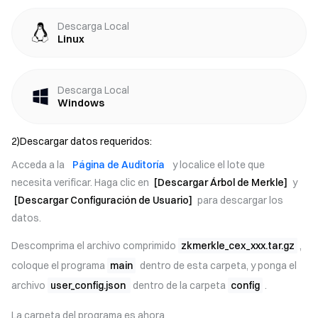
Descarga Local
Linux
Descarga Local
Windows
2)Descargar datos requeridos:
Acceda a la
Página de Auditoría
y localice el lote que
necesita verificar. Haga clic en
[Descargar Árbol de Merkle]
y
[Descargar Configuración de Usuario]
para descargar los
datos.
Descomprima el archivo comprimido
zkmerkle_cex_xxx.tar.gz
,
coloque el programa
main
dentro de esta carpeta, y ponga el
archivo
user_config.json
dentro de la carpeta
config
.
La carpeta del programa es ahora