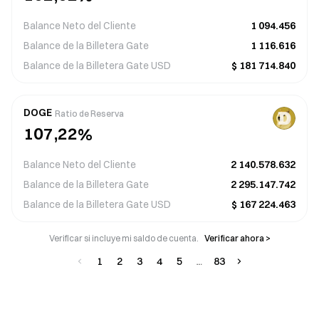
0
1
1
7
8
8
Balance Neto del Cliente
1 094.456
9
0
0
8
9
9
Balance de la Billetera Gate
1 116.616
Balance de la Billetera Gate
USD
$
181 714.840
3
9
4
4
0
4
5
5
2
8
3
3
1
5
6
6
DOGE
Ratio de Reserva
1
0
2
7
,
2
2
%
6
7
7
0
3
6
1
1
7
8
8
Balance Neto del Cliente
2 140.578.632
9
4
5
0
0
8
9
9
Balance de la Billetera Gate
2 295.147.742
Balance de la Billetera Gate
USD
$
167 224.463
Verificar si incluye mi saldo de cuenta.
Verificar ahora >
1
2
3
4
5
83