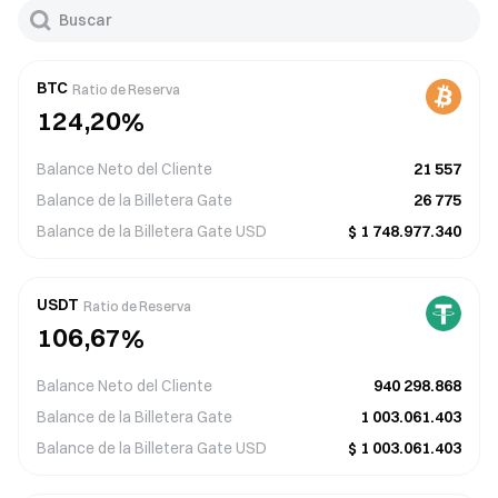
3
4
6
4
4
5
7
5
2
3
5
3
5
6
8
6
BTC
Ratio de Reserva
1
2
4
,
2
0
%
6
7
9
7
0
1
0
3
1
7
8
8
Balance Neto del Cliente
21 557
9
0
1
2
0
8
9
9
Balance de la Billetera Gate
26 775
Balance de la Billetera Gate
USD
$
1 748.977.340
3
8
8
9
0
4
9
9
2
7
7
8
0
0
1
5
USDT
Ratio de Reserva
1
0
1
6
,
1
6
2
7
%
6
0
2
5
2
5
3
6
7
Balance Neto del Cliente
940 298.868
9
3
4
3
4
4
5
8
Balance de la Billetera Gate
1 003.061.403
Balance de la Billetera Gate
USD
$
1 003.061.403