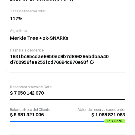
Tasa de reserva total:
117
%
Algoritmo:
Merkle Tree + zk-SNARKs
Hash Raíz de Merkle
:
1931bc95cdae9950ec9b7d89629ebdb5a40
d700959fee252fcd76694c870e93f
Reservas totales de Gate
$
7 050 142 070
Balance Neto del Cliente
:
Valor de reserva excedente
:
$
5 981 321 006
$
1 068 821 063
+
17,85 %